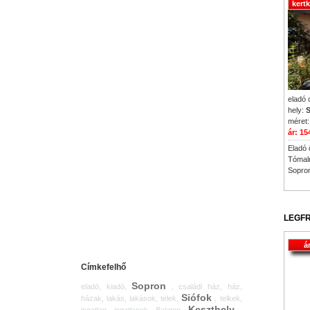
kert
eladó 
hely:
S
méret:
ár: 15
Eladó 
Tómalm
Sopro
LEGFR
á
Címkefelhő
Sopron
eladó, kiadó,
, családi ház, ház,
Siófok
házak, lakás, lakások, telek,
, telkek,
Keszthely