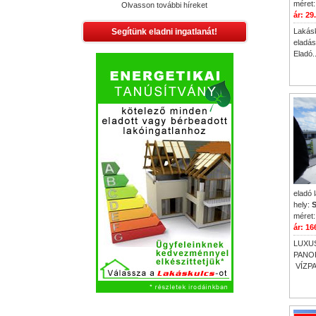
méret:
Olvasson további híreket
ár: 29
Segítünk eladni ingatlanát!
Lakásk
eladás
Eladó..
eladó 
hely:
S
méret:
ár: 16
LUXU
PANOR
VÍZPA