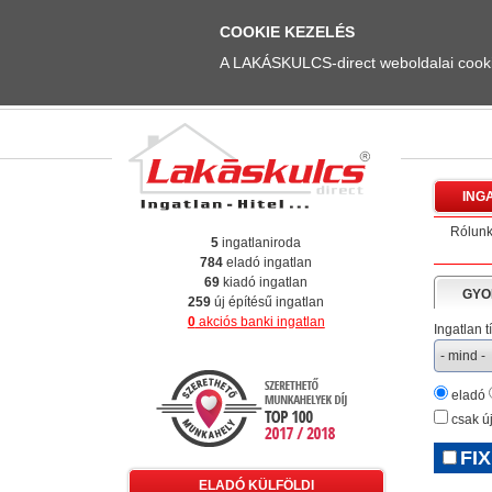
COOKIE KEZELÉS
A LAKÁSKULCS-direct weboldalai cookie
ING
Rólun
5
ingatlaniroda
784
eladó ingatlan
69
kiadó ingatlan
GYO
259
új építésű ingatlan
0
akciós banki ingatlan
Ingatlan t
eladó
csak új
FIX
ELADÓ KÜLFÖLDI