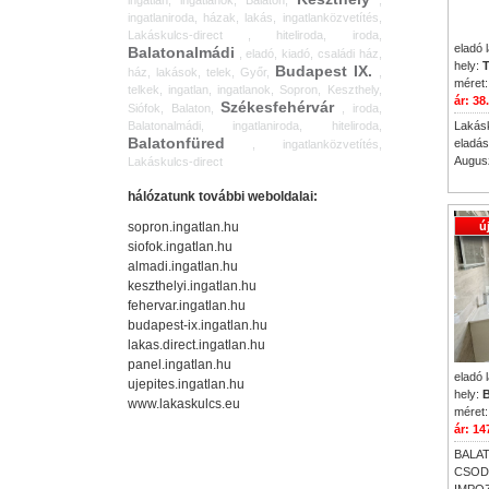
ingatlan, ingatlanok, Balaton,
,
ingatlaniroda, házak, lakás, ingatlanközvetítés,
Lakáskulcs-direct , hiteliroda, iroda,
eladó 
Balatonalmádi
, eladó, kiadó, családi ház,
hely:
T
Budapest IX.
ház, lakások, telek, Győr,
,
méret:
telkek, ingatlan, ingatlanok, Sopron, Keszthely,
ár: 38
Székesfehérvár
Siófok, Balaton,
, iroda,
Balatonalmádi, ingatlaniroda, hiteliroda,
Lakásk
Balatonfüred
eladásr
, ingatlanközvetítés,
Augusz
Lakáskulcs-direct
hálózatunk további weboldalai:
sopron.ingatlan.hu
ú
siofok.ingatlan.hu
almadi.ingatlan.hu
keszthelyi.ingatlan.hu
fehervar.ingatlan.hu
budapest-ix.ingatlan.hu
lakas.direct.ingatlan.hu
panel.ingatlan.hu
eladó 
ujepites.ingatlan.hu
hely:
B
www.lakaskulcs.eu
méret:
ár: 14
BALA
CSODÁ
IMPO