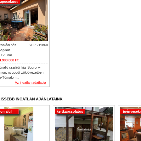
kapcsolatos
családi ház
SO / 219860
opron
 125 nm
4.900.000 Ft
önálló családi ház Sopron–
on, nyugodt zöldövezetben!
n-Tómalom...
Az ingatlan adatlapja
ISSEBB INGATLAN AJÁNLATAINK
ron alul
kertkapcsolatos
igényesek