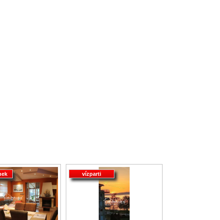
nek
vízparti