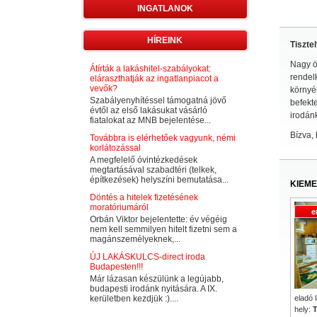
INGATLANOK
HÍREINK
Tiszte
Nagy ö
Átírták a lakáshitel-szabályokat:
rendelk
eláraszthatják az ingatlanpiacot a
vevők?
környék
Szabályenyhítéssel támogatná jövő
befekt
évtől az első lakásukat vásárló
irodán
fiatalokat az MNB bejelentése...
Bízva, 
Továbbra is elérhetőek vagyunk, némi
korlátozással
A megfelelő óvintézkedések
megtartásával szabadtéri (telkek,
építkezések) helyszíni bemutatása...
KIEME
Döntés a hitelek fizetésének
moratóriumáról
e
Orbán Viktor bejelentette: év végéig
nem kell semmilyen hitelt fizetni sem a
magánszemélyeknek,...
ÚJ LAKÁSKULCS-direct iroda
Budapesten!!!
Már lázasan készülünk a legújabb,
budapesti irodánk nyitására. A IX.
kerületben kezdjük :)....
eladó 
hely:
T