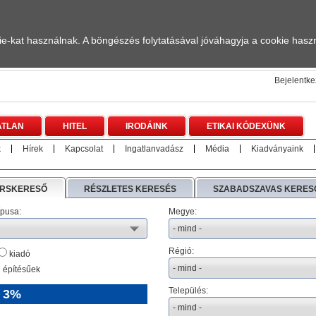
-kat használnak. A böngészés folytatásával jóváhagyja a cookie haszn
Bejelentk
ATLAN
HITEL
IRODÁINK
ETIKAI KÓDEXÜNK
k
Hírek
Kapcsolat
Ingatlanvadász
Média
Kiadványaink
RSKERESŐ
RÉSZLETES KERESÉS
SZABADSZAVAS KERES
ípusa:
Megye:
Régió:
kiadó
 építésűek
Település:
 3%