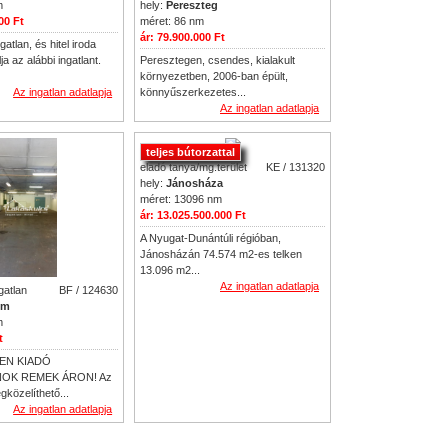
hely:
Pereszteg
m
méret: 86 nm
00 Ft
ár: 79.900.000 Ft
atlan, és hitel iroda
Peresztegen, csendes, kialakult
ja az alábbi ingatlant.
környezetben, 2006-ban épült,
könnyűszerkezetes...
Az ingatlan adatlapja
Az ingatlan adatlapja
teljes bútorzattal
eladó tanya/mg.terület
KE / 131320
hely:
Jánosháza
méret: 13096 nm
ár: 13.025.500.000 Ft
A Nyugat-Dunántúli régióban,
Jánosházán 74.574 m2-es telken
13.096 m2...
Az ingatlan adatlapja
ngatlan
BF / 124630
ém
m
t
EN KIADÓ
OK REMEK ÁRON! Az
egközelíthető...
Az ingatlan adatlapja