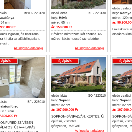
eladó családi
kiadó lakás
KE / 223130
lakás
BP09 / 223120
hely:
Környe
hely:
Hévíz
atabánya
méret: 120 n
méret: 65 nm
 54 nm
ár: 99.900.00
ár: 150.000 Ft
.900.000 Ft
Lakáskulcs ing
Hévízen bútorozott, két szobás, 65
ulcs ingatlan, és hitel iroda
eladásra kínálj
m2-es lakás hosszú távra bérbe...
a kínálja az alábbi ingatlant.
tusi...
Az ingatlan adatlapja
Az ingatlan adatlapja
j építés
új építés
új építé
eladó lakás
SO / 223110
eladó családi
hely:
Sopron
hely:
Sopron
lakás
BF / 223010
méret: 82 nm
méret: 82 nm
alatonfüred
ár: 107.900.000 Ft
ár: 107.900.0
 68.13 nm
7.600.000 Ft
SOPRON-BÁNFALVÁN, KERTES, Új
SOPRON-BÁN
építésű, 2 szintes,
építésű, 2 szi
TONFÜRED SZÍVÉBEN
igényesen, MAGAS...
igényesen, 
LATOS, ÚJ A++ LAKÁS
Az ingatlan adatlapja
ZÁNS BELMAGASSÁGGAL,...