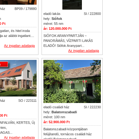
 ház
BP09 / 179880
eladó lakás
SI / 222800
hely:
Siófok
m
méret: 55 nm
0 Ft
ár: 120.000.000 Ft
atlan, és hitel iroda
SIÓFOK ARANYPARTJÁN –
a az alábbi ingatlant....
PANORÁMÁS, VÍZPARTI LAKÁS
ELADÓ! Siófok Aranypart...
Az ingatlan adatlapja
Az ingatlan adatlapja
s
 ház
SO / 223111
eladó családi ház
SI / 222230
hely:
Balatonszabadi
00 Ft
méret: 100 nm
ár: 52.900.000 Ft
FALVÁN, KERTES, Új
ntes,
Balatonszabadi központjában
MAGAS...
felújítandó, tornácos családi ház
Az ingatlan adatlapja
eladó! Balatonszabadi...