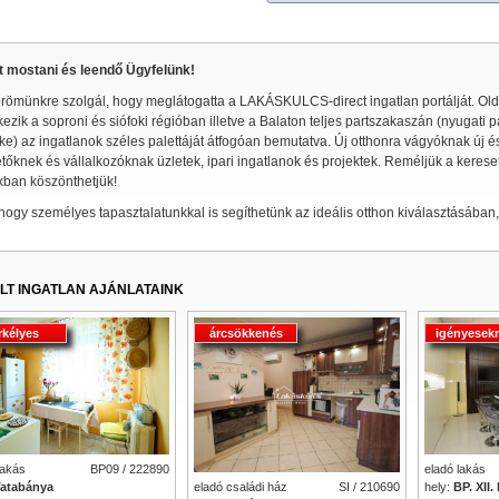
lt mostani és leendő Ügyfelünk!
römünkre szolgál, hogy meglátogatta a LAKÁSKULCS-direct ingatlan portálját. Ol
ezik a soproni és siófoki régióban illetve a Balaton teljes partszakaszán (nyugati 
e) az ingatlanok széles palettáját átfogóan bemutatva. Új otthonra vágyóknak új és
etőknek és vállalkozóknak üzletek, ipari ingatlanok és projektek. Reméljük a kere
kban köszönthetjük!
hogy személyes tapasztalatunkkal is segíthetünk az ideális otthon kiválasztásában
LT INGATLAN AJÁNLATAINK
rkélyes
árcsökkenés
igényesek
eladó lakás
lakás
BP09 / 222890
eladó családi ház
SI / 210690
hely:
BP. XII.
atabánya