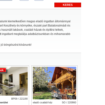
dalunk kiemelkedően magas eladó ingatlan állománnyal
part Keszthely és környéke, északi part Balatonalmádi és
 használt lakások, családi házak és építési telkek,
sett ingatlant megtalálja adatbázisunkban és mihamarabb
, jó böngészést kívánunk!
nek
BP09 / 221190
eladó családi ház
SO / 220860
 kerület