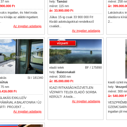
hely:
Tamási
méret: 258 n
 37 nm
méret: 115 nm
ár: 399.000.0
.900.000 Ft
ár: 33.900.000 Ft
Lakáskulcs ing
ulcs ingatlan, és hitel iroda
Július 15-ig csak 33 900 000 Ft!
eladásra kínál
ra kínálja az alábbi ingatlant.
Kiváló adottságokkal rendelkező
2...
.
családi...
Az ingatlan adatlapja
Az ingatlan adatlapja
vízparti
eladó telek
BF / 175890
hely:
Balatonakali
méret: 3000 nm
lakás
SI / 181340
ár: 85.000.000 Ft
kiadó üzleti i
iófok
hely:
Veszpr
 75 nm
IGAZI RITKASÁG!KÖZVETLEN
méret: 300 n
6.416.000 Ft
VÍZPARTI TELEK ELADÓ SORBA
ár: 540.000 F
KERÜLT! A fotók...
SLAKÁS EXKLUZÍV
Az ingatlan adatlapja
VESZPRÉMB
ÁMÁVAL A BALATONRA ! ÚJ
ÜZEMCSARN
RTI PROJEKT ...
ingatlan jól m
Az ingatlan adatlapja