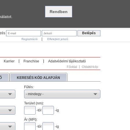
álatot.
ezés
|
Regisztráció
Elfelejtett jelszó
Karrier
Franchise
Adatvédelmi tájékoztató
Főoldal
Oldaltérkép
Ő
KERESÉS KÓD ALAPJÁN
Fűtés:
Terület (nm):
-tól
-ig
Ár (
MFt
):
-tól
-ig