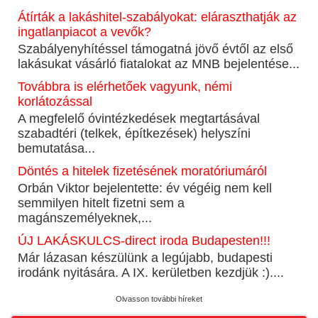
Átírták a lakáshitel-szabályokat: eláraszthatják az
ingatlanpiacot a vevők?
Szabályenyhítéssel támogatná jövő évtől az első
lakásukat vásárló fiatalokat az MNB bejelentése...
Továbbra is elérhetőek vagyunk, némi
korlátozással
A megfelelő óvintézkedések megtartásával
szabadtéri (telkek, építkezések) helyszíni
bemutatása...
Döntés a hitelek fizetésének moratóriumáról
Orbán Viktor bejelentette: év végéig nem kell
semmilyen hitelt fizetni sem a
magánszemélyeknek,...
ÚJ LAKÁSKULCS-direct iroda Budapesten!!!
Már lázasan készülünk a legújabb, budapesti
irodánk nyitására. A IX. kerületben kezdjük :)....
Olvasson további híreket