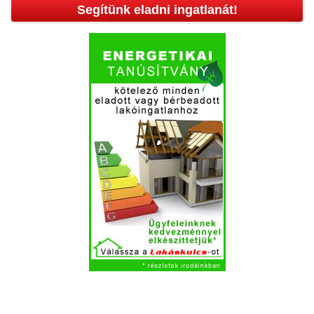
Segítünk eladni ingatlanát!