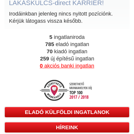
LAKÁSKULCS-direct KARRIER!
Irodáinkban jelenleg nincs nyitott pozíciónk.
Kérjük látogass vissza később.
5
ingatlaniroda
785
eladó ingatlan
70
kiadó ingatlan
259
új építésű ingatlan
0
akciós banki ingatlan
ELADÓ KÜLFÖLDI INGATLANOK
HÍREINK