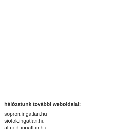
hálózatunk további weboldalai:
sopron.ingatlan.hu
siofok.ingatlan.hu
almadi.ingatlan.hu