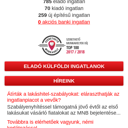
785
eladó ingatlan
70
kiadó ingatlan
259
új építésű ingatlan
0
akciós banki ingatlan
ELADÓ KÜLFÖLDI INGATLANOK
HÍREINK
Átírták a lakáshitel-szabályokat: eláraszthatják az
ingatlanpiacot a vevők?
Szabályenyhítéssel támogatná jövő évtől az első
lakásukat vásárló fiatalokat az MNB bejelentése...
Továbbra is elérhetőek vagyunk, némi