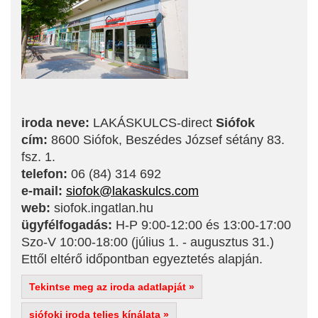
iroda neve:
LAKÁSKULCS-direct
Siófok
cím:
8600 Siófok, Beszédes József sétány 83.
fsz. 1.
telefon:
06 (84) 314 692
e-mail:
siofok@lakaskulcs.com
web:
siofok.ingatlan.hu
ügyfélfogadás:
H-P 9:00-12:00 és 13:00-17:00
Szo-V 10:00-18:00 (július 1. - augusztus 31.)
Ettől eltérő időpontban egyeztetés alapján.
Tekintse meg az iroda adatlapját »
siófoki iroda teljes kínálata »