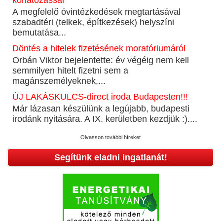
korlátozással
A megfelelő óvintézkedések megtartásával
szabadtéri (telkek, építkezések) helyszíni
bemutatása...
Döntés a hitelek fizetésének moratóriumáról
Orbán Viktor bejelentette: év végéig nem kell
semmilyen hitelt fizetni sem a
magánszemélyeknek,...
ÚJ LAKÁSKULCS-direct iroda Budapesten!!!
Már lázasan készülünk a legújabb, budapesti
irodánk nyitására. A IX. kerületben kezdjük :)....
Olvasson további híreket
Segítünk eladni ingatlanát!