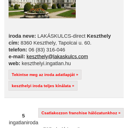
iroda neve:
LAKÁSKULCS-direct
Keszthely
cím:
8360 Keszthely, Tapolcai u. 60.
telefon:
06 (83) 316-046
e-mail:
keszthely@lakaskulcs.com
web:
keszthelyi.ingatlan.hu
Tekintse meg az iroda adatlapját »
keszthelyi iroda teljes kínálata »
Csatlakozzon franchise hálózatunkhoz »
5
ingatlaniroda