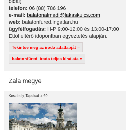
oldal)
telefon:
06 (88) 786 196
e-mail:
balatonalmadi@lakaskulcs.com
web:
balatonfured.ingatlan.hu
ügyfélfogadás:
H-P 9:00-12:00 és 13:00-17:00
Ettől eltérő időpontban egyeztetés alapján.
Tekintse meg az iroda adatlapját »
balatonfüredi iroda teljes kínálata »
Zala megye
Keszthely, Tapolcai u. 60.