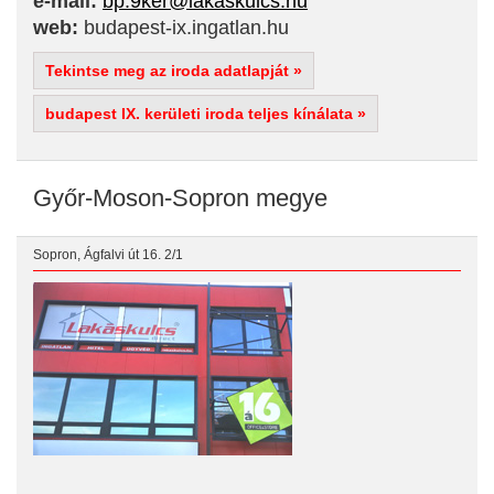
e-mail:
bp.9ker@lakaskulcs.hu
web:
budapest-ix.ingatlan.hu
Tekintse meg az iroda adatlapját »
budapest IX. kerületi iroda teljes kínálata »
Győr-Moson-Sopron megye
Sopron, Ágfalvi út 16. 2/1