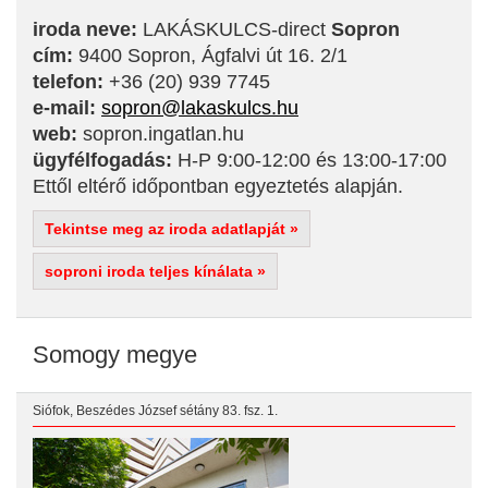
iroda neve:
LAKÁSKULCS-direct
Sopron
cím:
9400 Sopron, Ágfalvi út 16. 2/1
telefon:
+36 (20) 939 7745
e-mail:
sopron@lakaskulcs.hu
web:
sopron.ingatlan.hu
ügyfélfogadás:
H-P 9:00-12:00 és 13:00-17:00
Ettől eltérő időpontban egyeztetés alapján.
Tekintse meg az iroda adatlapját »
soproni iroda teljes kínálata »
Somogy megye
Siófok, Beszédes József sétány 83. fsz. 1.