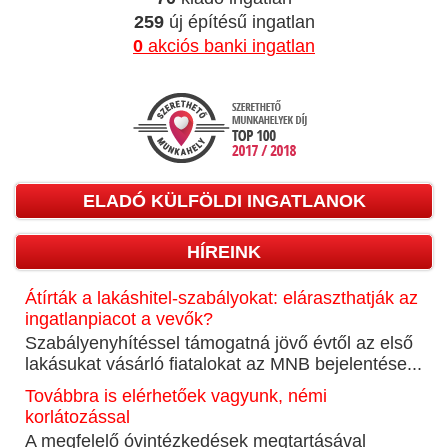
259
új építésű ingatlan
0
akciós banki ingatlan
ELADÓ KÜLFÖLDI INGATLANOK
HÍREINK
Átírták a lakáshitel-szabályokat: eláraszthatják az
ingatlanpiacot a vevők?
Szabályenyhítéssel támogatná jövő évtől az első
lakásukat vásárló fiatalokat az MNB bejelentése...
Továbbra is elérhetőek vagyunk, némi
korlátozással
A megfelelő óvintézkedések megtartásával