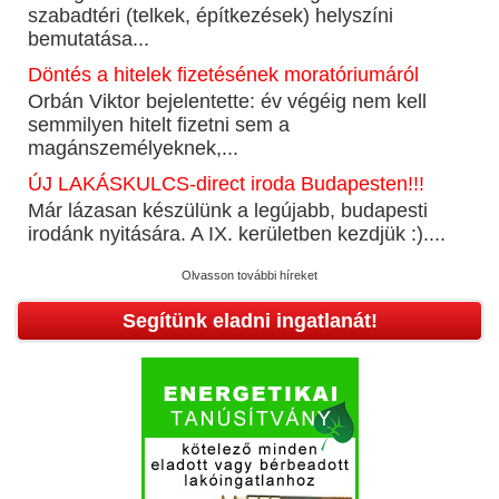
szabadtéri (telkek, építkezések) helyszíni
bemutatása...
Döntés a hitelek fizetésének moratóriumáról
Orbán Viktor bejelentette: év végéig nem kell
semmilyen hitelt fizetni sem a
magánszemélyeknek,...
ÚJ LAKÁSKULCS-direct iroda Budapesten!!!
Már lázasan készülünk a legújabb, budapesti
irodánk nyitására. A IX. kerületben kezdjük :)....
Olvasson további híreket
Segítünk eladni ingatlanát!