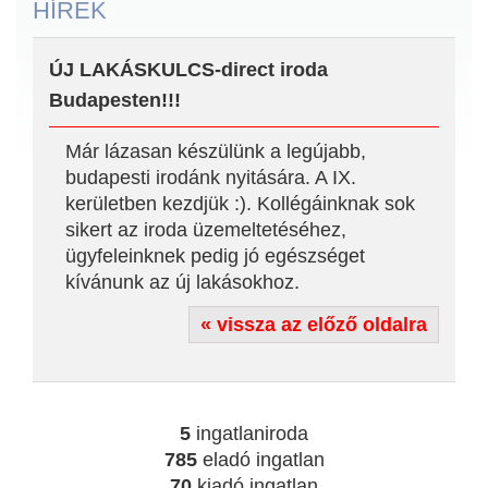
HÍREK
ÚJ LAKÁSKULCS-direct iroda
Budapesten!!!
Már lázasan készülünk a legújabb,
budapesti irodánk nyitására. A IX.
kerületben kezdjük :). Kollégáinknak sok
sikert az iroda üzemeltetéséhez,
ügyfeleinknek pedig jó egészséget
kívánunk az új lakásokhoz.
« vissza az előző oldalra
5
ingatlaniroda
785
eladó ingatlan
70
kiadó ingatlan