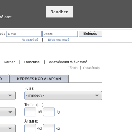
álatot.
ezés
|
Regisztráció
Elfelejtett jelszó
Karrier
Franchise
Adatvédelmi tájékoztató
Főoldal
Oldaltérkép
Ő
KERESÉS KÓD ALAPJÁN
Fűtés:
Terület (nm):
-tól
-ig
Ár (
MFt
):
-tól
-ig