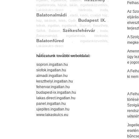
ingatlan, ingatlanok, Balaton,
,
Felhas
ingatlaniroda, házak, lakás, ingatlanközvetítés,
Lakáskulcs-direct , hiteliroda, iroda,
Az Szo
Balatonalmádi
, eladó, kiadó, családi ház,
eljárás
Budapest IX.
ház, lakások, telek, Győr,
,
elveszt
telkek, ingatlan, ingatlanok, Sopron, Keszthely,
terjesz
Székesfehérvár
Siófok, Balaton,
, iroda,
Balatonalmádi, ingatlaniroda, hiteliroda,
A Szol
Balatonfüred
, ingatlanközvetítés,
megke
Lakáskulcs-direct
Amennyi
hálózatunk további weboldalai:
ügy lez
e jogo
sopron.ingatlan.hu
siofok.ingatlan.hu
A Felh
almadi.ingatlan.hu
ki nem
keszthelyi.ingatlan.hu
fehervar.ingatlan.hu
budapest-ix.ingatlan.hu
A Felha
lakas.direct.ingatlan.hu
törlés
panel.ingatlan.hu
Szolgá
ujepites.ingatlan.hu
rendsze
www.lakaskulcs.eu
vételé
Jogell
esetén
bűncse