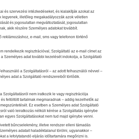
 és szervezési intézkedéseket, és kialakítják azokat az
ettek legyenek, illetőleg megakadályozzák azok véletlen
lását és jogosulatlan megváltoztatását, jogosulatlan
vnak, akik részére Személyes adatokat továbbít.
 reklámozáshoz, e-mail, sms vagy telefonon történő
 rendelkezik regisztrációval, Szolgáltató az e-mail címet az
 a Személyes adat további kezelését indokolja, a Szolgáltató
használó a Szolgáltatásról – az adott felhasználói névvel –
lyes adat a Szolgáltató rendszereiből törlődik.
Szolgáltatásról nem iratkozik le vagy regisztrációja
 és feltöltött tartalmak megmaradnak – addig kezelhetők az
k megszüntetését. Ez esetben a Személyes adat Szolgáltató
ról való leiratkozás nélküli kérése a Szolgáltatás igénybe
ban egyes Szolgáltatásokat nem tud majd igénybe venni.
vetett bűncselekmény, illetve rendszer elleni támadás
Személyes adatait haladéktalanul törölni, ugyanakkor –
t a lefolytatandó eljárás időtartamára megőrizni is.