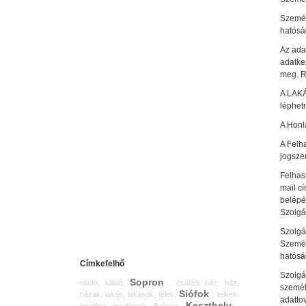
Személ
hatóság
Az adat
adatke
meg. R
A LAKÁ
léphet
A Honl
A Felh
jogszer
Felhasz
mail cí
belépé
Szolgá
Szolgál
Személ
hatóság
Címkefelhő
Szolgá
Sopron
eladó, kiadó,
, családi ház, ház,
személ
Siófok
házak, lakás, lakások, telek,
, telkek,
adattov
Keszthely