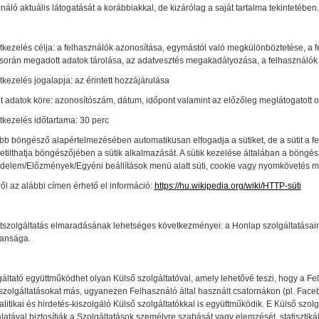
náló aktuális látogatását a korábbiakkal, de kizárólag a saját tartalma tekintetében.
tkezelés célja: a felhasználók azonosítása, egymástól való megkülönböztetése, a
során megadott adatok tárolása, az adatvesztés megakadályozása, a felhasználók
kezelés jogalapja: az érintett hozzájárulása
t adatok köre: azonosítószám, dátum, időpont valamint az előzőleg meglátogatott o
tkezelés időtartama: 30 perc
bb böngésző alapértelmezésében automatikusan elfogadja a sütiket, de a sütit a fe
 letilthatja böngészőjében a sütik alkalmazását. A sütik kezelése általában a bön
delem/Előzmények/Egyéni beállítások menü alatt süti, cookie vagy nyomkövetés 
ről az alábbi címen érhető el információ:
https://hu.wikipedia.org/wiki/HTTP-süti
tszolgáltatás elmaradásának lehetséges következményei: a Honlap szolgáltatásain
lansága.
áltató együttműködhet olyan Külső szolgáltatóval, amely lehetővé teszi, hogy a Fe
szolgáltatásokat más, ugyanezen Felhasználó által használt csatornákon (pl. Faceb
itikai és hirdetés-kiszolgáló Külső szolgáltatókkal is együttműködik. E Külső szo
atával biztosítják a Szolgáltatások személyre szabását vagy elemzését, statisztiká