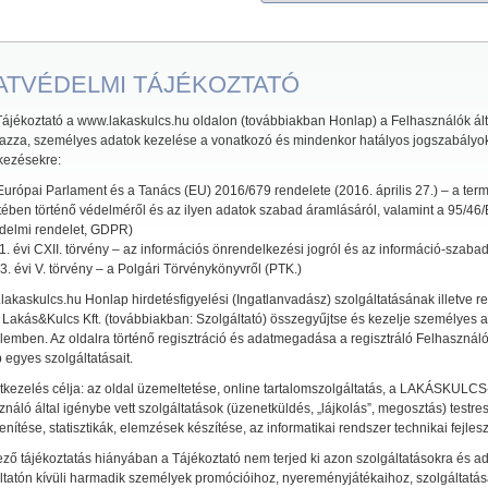
ATVÉDELMI TÁJÉKOZTATÓ
Tájékoztató a www.lakaskulcs.hu oldalon (továbbiakban Honlap) a Felhasználók ál
mazza, személyes adatok kezelése a vonatkozó és mindenkor hatályos jogszabályok al
kezésekre:
Európai Parlament és a Tanács (EU) 2016/679 rendelete (2016. április 27.) – a t
tében történő védelméről és az ilyen adatok szabad áramlásáról, valamint a 95/46/
delmi rendelet, GDPR)
. évi CXII. törvény – az információs önrendelkezési jogról és az információ-szabads
3. évi V. törvény – a Polgári Törvénykönyvről (PTK.)
akaskulcs.hu Honlap hirdetésfigyelési (Ingatlanvadász) szolgáltatásának illetve r
Lakás&Kulcs Kft. (továbbiakban: Szolgáltató) összegyűjtse és kezelje személyes ad
elemben. Az oldalra történő regisztráció és adatmegadása a regisztráló Felhasználó
 egyes szolgáltatásait.
tkezelés célja: az oldal üzemeltetése, online tartalomszolgáltatás, a LAKÁSKULCS-d
náló által igénybe vett szolgáltatások (üzenetküldés, „lájkolás”, megosztás) testr
nítése, statisztikák, elemzések készítése, az informatikai rendszer technikai fejles
ező tájékoztatás hiányában a Tájékoztató nem terjed ki azon szolgáltatásokra és a
ltatón kívüli harmadik személyek promócióihoz, nyereményjátékaihoz, szolgáltatás