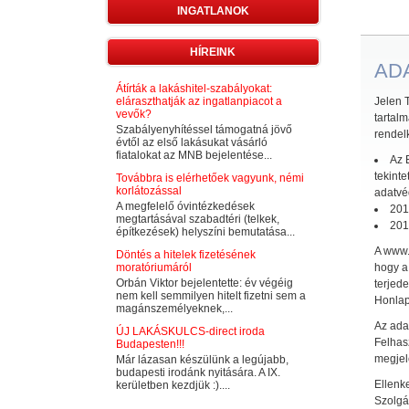
INGATLANOK
HÍREINK
AD
Átírták a lakáshitel-szabályokat:
eláraszthatják az ingatlanpiacot a
Jelen 
vevők?
tartal
Szabályenyhítéssel támogatná jövő
rendel
évtől az első lakásukat vásárló
fiatalokat az MNB bejelentése...
Az 
tekinte
Továbbra is elérhetőek vagyunk, némi
korlátozással
adatvé
A megfelelő óvintézkedések
2011
megtartásával szabadtéri (telkek,
201
építkezések) helyszíni bemutatása...
A www.l
Döntés a hitelek fizetésének
moratóriumáról
hogy a 
Orbán Viktor bejelentette: év végéig
terjed
nem kell semmilyen hitelt fizetni sem a
Honlap
magánszemélyeknek,...
Az ada
ÚJ LAKÁSKULCS-direct iroda
Felhasz
Budapesten!!!
megjele
Már lázasan készülünk a legújabb,
budapesti irodánk nyitására. A IX.
Ellenk
kerületben kezdjük :)....
Szolgá