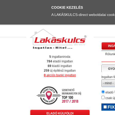
COOKIE KEZELÉS
A LAKÁSKULCS-direct weboldalai cookie
ING
Rólun
5
ingatlaniroda
784
eladó ingatlan
69
kiadó ingatlan
GYO
259
új építésű ingatlan
0
akciós banki ingatlan
Ingatlan t
eladó
csak új
FIX
ELADÓ KÜLFÖLDI