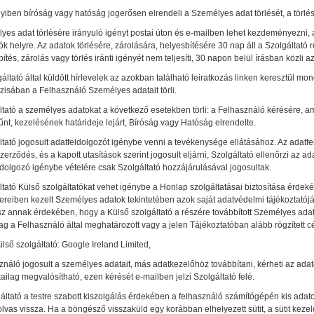
ben bíróság vagy hatóság jogerősen elrendeli a Személyes adat törlését, a törlést
es adat törlésére irányuló igényt postai úton és e-mailben lehet kezdeményezni, a
tók helyre. Az adatok törlésére, zárolására, helyesbítésére 30 nap áll a Szolgálta
ítés, zárolás vagy törlés iránti igényét nem teljesíti, 30 napon belül írásban közli az
áltató által küldött hírlevelek az azokban található leiratkozás linken keresztül mon
zisában a Felhasználó Személyes adatait törli.
ltató a személyes adatokat a következő esetekben törli: a Felhasználó kérésére, a
nt, kezelésének határideje lejárt, Bíróság vagy Hatóság elrendelte.
ltató jogosult adatfeldolgozót igénybe venni a tevékenysége ellátásához. Az adatfe
szerződés, és a kapott utasítások szerint jogosult eljárni, Szolgáltató ellenőrzi az 
ldolgozó igénybe vételére csak Szolgáltató hozzájárulásával jogosultak.
tató Külső szolgáltatókat vehet igénybe a Honlap szolgáltatásai biztosítása érdeké
reiben kezelt Személyes adatok tekintetében azok saját adatvédelmi tájékoztatójáb
z annak érdekében, hogy a Külső szolgáltató a részére továbbított Személyes adat
ag a Felhasználó által meghatározott vagy a jelen Tájékoztatóban alább rögzített cé
ülső szolgáltató: Google Ireland Limited,
ználó jogosult a személyes adatait, más adatkezelőhöz továbbítani, kérheti az ada
ailag megvalósítható, ezen kérését e-mailben jelzi Szolgáltató felé.
áltató a testre szabott kiszolgálás érdekében a felhasználó számítógépén kis adatc
lvas vissza. Ha a böngésző visszaküld egy korábban elhelyezett sütit, a sütit kez