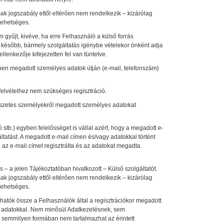
 jogszabály ettől eltérően nem rendelkezik – kizárólag
lehetséges.
gyűjt, kivéve, ha erre Felhasználó a külső forrás
y később, bármely szolgáltatás igénybe vételekor önként adja
enkezője kifejezetten fel van tüntetve.
en megadott személyes adatok útján (e-mail, telefonszám)
elvételhez nem szükséges regisztráció.
mészetes személyekről megadott személyes adatokat
stb.) egyben felelősséget is vállal azért, hogy a megadott e-
áltatást. A megadott e-mail címen és/vagy adatokkal történt
az e-mail címet regisztrálta és az adatokat megadta.
 – a jelen Tájékoztatóban hivatkozott – Külső szolgáltatót.
 jogszabály ettől eltérően nem rendelkezik – kizárólag
lehetséges.
hatók össze a Felhasználók által a regisztrációkor megadott
ő adatokkal. Nem minősül Adatkezelésnek, sem
ez semmilyen formában nem tartalmazhat az érintett