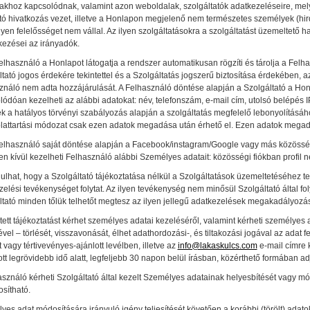
makhoz kapcsolódnak, valamint azon weboldalak, szolgáltatók adatkezeléseire, mel
tó hivatkozás vezet, illetve a Honlapon megjelenő nem természetes személyek (hird
en felelősséget nem vállal. Az ilyen szolgáltatásokra a szolgáltatást üzemeltető h
kezései az irányadók.
elhasználó a Honlapot látogatja a rendszer automatikusan rögzíti és tárolja a Felh
ltató jogos érdekére tekintettel és a Szolgáltatás jogszerű biztosítása érdekében,
ználó nem adta hozzájárulását. A Felhasználó döntése alapján a Szolgáltató a Hon
ódóan kezelheti az alábbi adatokat: név, telefonszám, e-mail cím, utolsó belépés I
k a hatályos törvényi szabályozás alapján a szolgáltatás megfelelő lebonyolítás
lattartási módozat csak ezen adatok megadása után érhető el. Ezen adatok mega
elhasználó saját döntése alapján a Facebook/instagram/Google vagy más közösségi f
en kívül kezelheti Felhasználó alábbi Személyes adatait: közösségi fiókban profil n
dulhat, hogy a Szolgáltató tájékoztatása nélkül a Szolgáltatások üzemeltetéséhez 
elési tevékenységet folytat. Az ilyen tevékenység nem minősül Szolgáltató által fol
ltató minden tőlük telhetőt megtesz az ilyen jellegű adatkezelések megakadályozá
tett tájékoztatást kérhet személyes adatai kezeléséről, valamint kérheti személyes 
ével – törlését, visszavonását, élhet adathordozási-, és tiltakozási jogával az adat fe
t vagy tértivevényes-ajánlott levélben, illetve az
info@lakaskulcs.com
e-mail címre 
tt legrövidebb idő alatt, legfeljebb 30 napon belül írásban, közérthető formában ad
sználó kérheti Szolgáltató által kezelt Személyes adatainak helyesbítését vagy mó
sítható.
es adat módosítására irányuló igény teljesítését követően a korábbi (törölt) adato