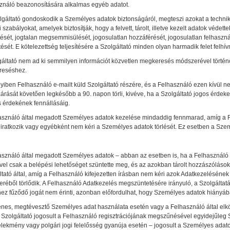
ználó beazonosítására alkalmas egyéb adatot.
lgáltató gondoskodik a Személyes adatok biztonságáról, megteszi azokat a technikai
i szabályokat, amelyek biztosítják, hogy a felvett, tárolt, illetve kezelt adatok véd
ését, jogtalan megsemmisülését, jogosulatlan hozzáférését, jogosulatlan felhaszná
tését. E kötelezettség teljesítésére a Szolgáltató minden olyan harmadik felet felhí
gáltató nem ad ki semmilyen információt közvetlen megkeresés módszerével történő
reséshez.
ben Felhasználó e-mailt küld Szolgáltató részére, és a Felhasználó ezen kívül nem
árását követően legkésőbb a 90. napon törli, kivéve, ha a Szolgáltató jogos érdeke
s érdekének fennállásáig.
asználó által megadott Személyes adatok kezelése mindaddig fennmarad, amíg a Fel
 iratkozik vagy egyébként nem kéri a Személyes adatok törlését. Ez esetben a Szemé
sználó által megadott Személyes adatok – abban az esetben is, ha a Felhasználó a 
ével csak a belépési lehetőséget szüntette meg, és az azokban tárolt hozzászólások
ltató által, amíg a Felhasználó kifejezetten írásban nem kéri azok Adatkezeléséne
réből törlődik. A Felhasználó Adatkezelés megszüntetésére irányuló, a Szolgáltatás
hez fűződő jogát nem érinti, azonban előfordulhat, hogy Személyes adatok hiányá
enes, megtévesztő Személyes adat használata esetén vagy a Felhasználó által elkö
 Szolgáltató jogosult a Felhasználó regisztrációjának megszűnésével egyidejűleg 
lekmény vagy polgári jogi felelősség gyanúja esetén – jogosult a Személyes adatoka