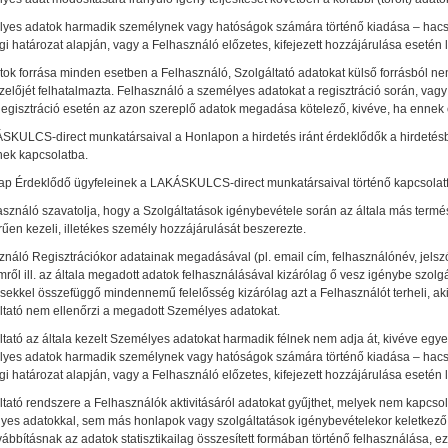
yes adatok harmadik személynek vagy hatóságok számára történő kiadása – hacsak
i határozat alapján, vagy a Felhasználó előzetes, kifejezett hozzájárulása esetén 
ok forrása minden esetben a Felhasználó, Szolgáltató adatokat külső forrásból nem 
zelőjét felhatalmazta. Felhasználó a személyes adatokat a regisztráció során, vag
egisztráció esetén az azon szereplő adatok megadása kötelező, kivéve, ha ennek ell
SKULCS-direct munkatársaival a Honlapon a hirdetés iránt érdeklődők a hirdetésb
nek kapcsolatba.
ap Érdeklődő ügyfeleinek a LAKÁSKULCS-direct munkatársaival történő kapcsolatf
asználó szavatolja, hogy a Szolgáltatások igénybevétele során az általa más ter
űen kezeli, illetékes személy hozzájárulását beszerezte.
náló Regisztrációkor adatainak megadásával (pl. email cím, felhasználónév, jelszó 
mről ill. az általa megadott adatok felhasználásával kizárólag ő vesz igénybe szolg
sekkel összefüggő mindennemű felelősség kizárólag azt a Felhasználót terheli, aki 
ltató nem ellenőrzi a megadott Személyes adatokat.
tató az általa kezelt Személyes adatokat harmadik félnek nem adja át, kivéve egyes
yes adatok harmadik személynek vagy hatóságok számára történő kiadása – hacsak
i határozat alapján, vagy a Felhasználó előzetes, kifejezett hozzájárulása esetén 
ltató rendszere a Felhasználók aktivitásáról adatokat gyűjthet, melyek nem kapcsol
yes adatokkal, sem más honlapok vagy szolgáltatások igénybevételekor keletkez
ábbításnak az adatok statisztikailag összesített formában történő felhasználása, 