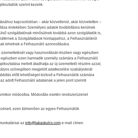
ékoztatóik szerint kezelik.
sításához kapcsolódóan – akár közvetlenül, akár közvetetten –
osítása érdekében Személyes adatok továbbításra kerülnek
Külső szolgáltatónak minősülnek továbbá azon szolgáltatók is,
áférnek a Szolgáltatások honlapjaihoz, a Felhasználókról
ak lehetnek a Felhasználó azonosítására.
ás üzemeltetését vagy hasznosítását részben vagy egészben
gy egészben ezen harmadik személy számára a Felhasználó
koztatása mellett átadhatja az új üzemeltető részére azzal,
tályos szövegében megjelölt adatkezelési szabályoknál
bbítás előtt lehetőséget biztosít a Felhasználók számára
 az adott Felhasználó adatainak a jelen pont szerinti
bármikor módosítsa. Módosítás esetén rendszerüzenet
ezéseit, ezen túlmenően az egyes Felhasználók
 munkatársai az
info@lakaskulcs.com
e-mail címen.