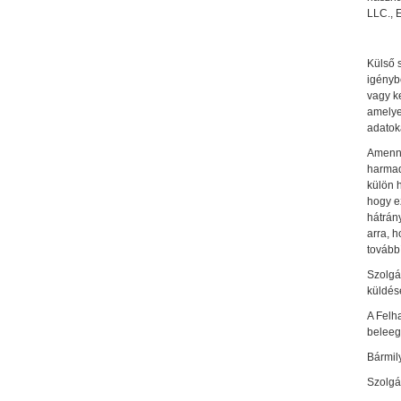
LLC., E
Külső s
igényb
vagy ke
amelye
adatok
Amenny
harmad
külön 
hogy e
hátrány
arra, h
tovább
Szolgá
küldésé
A Felh
beleeg
Bármil
Szolgál