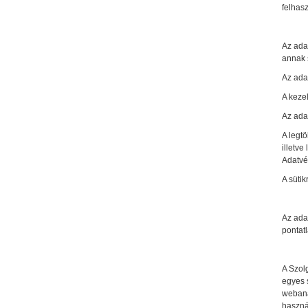
felhasz
Az ada
annak 
Az adat
A kezel
Az ada
A legtö
illetve
Adatvé
A sütik
Az ada
pontat
A Szolg
egyes 
webanal
használ