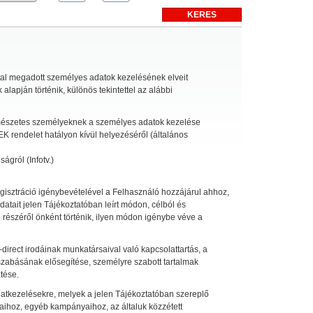
tal megadott személyes adatok kezelésének elveit
apján történik, különös tekintettel az alábbi
ermészetes személyeknek a személyes adatok kezelése
EK rendelet hatályon kívül helyezéséről (általános
ágról (Infotv.)
egisztráció igénybevételével a Felhasználó hozzájárul ahhoz,
atait jelen Tájékoztatóban leírt módon, célból és
 részéről önként történik, ilyen módon igénybe véve a
irect irodáinak munkatársaival való kapcsolattartás, a
eszabásának elősegítése, személyre szabott tartalmak
ztése.
datkezelésekre, melyek a jelen Tájékoztatóban szereplő
aihoz, egyéb kampányaihoz, az általuk közzétett