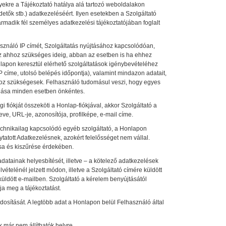
yekre a Tájékoztató hatálya alá tartozó weboldalakon
etők stb.) adatkezeléséért. Ilyen esetekben a Szolgáltató
armadik fél személyes adatkezelési tájékoztatójában foglalt
asználó IP címét, Szolgáltatás nyújtásához kapcsolódóan,
 az ahhoz szükséges ideig, abban az esetben is ha ehhez
lapon keresztül elérhető szolgáltatások igénybevételéhez
P címe, utolsó belépés időpontja), valamint mindazon adatait,
ához szükségesek. Felhasználó tudomásul veszi, hogy egyes
dása minden esetben önkéntes.
iókját összeköti a Honlap-fiókjával, akkor Szolgáltató a
eve, URL-je, azonosítója, profilképe, e-mail címe.
technikailag kapcsolódó egyéb szolgáltató, a Honlapon
ytatott Adatkezelésnek, azokért felelősséget nem vállal.
sa és kiszűrése érdekében.
adatainak helyesbítését, illetve – a kötelező adatkezelések
lvételénél jelzett módon, illetve a Szolgáltató címére küldött
küldött e-mailben. Szolgáltató a kérelem benyújtásától
ja meg a tájékoztatást.
dosítását. A legtöbb adat a Honlapon belül Felhasználó által
k már nem állíthatók helyre.