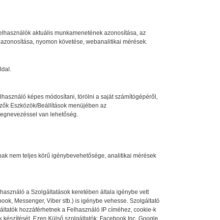
 felhasználók aktuális munkamenetének azonosítása, az
 azonosítása, nyomon követése, webanalitikai mérések.
ldal.
lhasználó képes módosítani, törölni a saját számítógépéről,
gészők Eszközök/Beállítások menüjében az
megnevezéssel van lehetőség.
ak nem teljes körű igénybevehetősége, analitikai mérések
lhasználó a Szolgáltatások keretében általa igénybe vett
ook, Messenger, Viber stb.) is igénybe vehesse. Szolgáltató
lgáltatók hozzáférhetnek a Felhasználó IP címéhez, cookie-k
k készítését. Ezen Külső szolgáltatók: Facebook Inc. Google