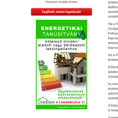
Olvasson további híreket
tartal
találha
Segítünk eladni ingatlanát!
semmily
rendel
Ha a F
Szolgá
Felhas
kapcsol
amelye
kapcso
Ha a F
fentiek
Előfor
adatkez
Szolgá
Az érin
kivétel
ajánlot
számíto
A Felha
is módo
Személy