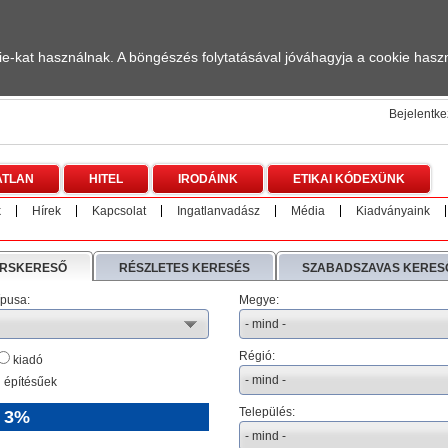
-kat használnak. A böngészés folytatásával jóváhagyja a cookie haszn
Bejelentk
ATLAN
HITEL
IRODÁINK
ETIKAI KÓDEXÜNK
k
Hírek
Kapcsolat
Ingatlanvadász
Média
Kiadványaink
RSKERESŐ
RÉSZLETES KERESÉS
SZABADSZAVAS KERES
ípusa:
Megye:
Régió:
kiadó
 építésűek
Település:
 3%