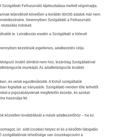
 Szolgáltató Felhasználó tájékoztatása mellett végrehajtja.
nnak teljesítését követően a korábbi (törölt) adatok már nem
tó rendelkezésére. Amennyiben Szolgáltató a Felhasználó
 elutasítás indokait.
dhatók le. Leiratkozás esetén a Szolgáltató a hírlevél
mennyiben kezelésük jogellenes, adatkezelés célja
ldolgozó önálló döntést nem hoz, kizárólag Szolgáltatóval
adatfeldolgozók munkáját. Az adatfeldolgozók további
ben, és velük együttműködik. A Külső szolgáltatók
an foglaltak az irányadók. Szolgáltató minden tőle telhetőt
okat a jogszabályoknak megfelelőn kezelje, és azokat
lra használja fel.
tok közvetlen továbbítását a másik adatkezelőhöz – ha ez
somagot, ún. sütit (cookie) helyez el és a későbbi látogatás
elő szolgáltatónak lehetősége van összekapcsolni a