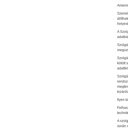
Amennyi
Személy
állítha
helyesb
A Szolg
adatbá
Szolgá
megszű
Szolgá
kötött 
adatfe
Szolgál
rendsze
megtes
kizáról
Ilyen k
Felhas
technik
A szolg
során o