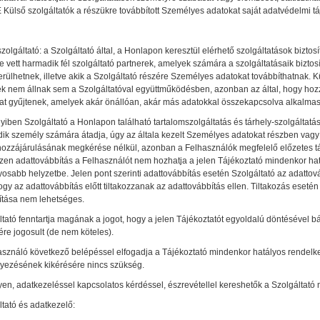
 Külső szolgáltatók a részükre továbbított Személyes adatokat saját adatvédelmi táj
zolgáltató: a Szolgáltató által, a Honlapon keresztül elérhető szolgáltatások bizto
e vett harmadik fél szolgáltató partnerek, amelyek számára a szolgáltatásaik bizt
rülhetnek, illetve akik a Szolgáltató részére Személyes adatokat továbbíthatnak. 
k nem állnak sem a Szolgáltatóval együttműködésben, azonban az által, hogy hozz
at gyűjtenek, amelyek akár önállóan, akár más adatokkal összekapcsolva alkalmas
iben Szolgáltató a Honlapon található tartalomszolgáltatás és tárhely-szolgáltat
ik személy számára átadja, úgy az általa kezelt Személyes adatokat részben va
hozzájárulásának megkérése nélkül, azonban a Felhasználók megfelelő előzetes tájé
zen adattovábbítás a Felhasználót nem hozhatja a jelen Tájékoztató mindenkor ha
osabb helyzetbe. Jelen pont szerinti adattovábbítás esetén Szolgáltató az adattová
ogy az adattovábbítás előtt tiltakozzanak az adattovábbítás ellen. Tiltakozás esetén
ítása nem lehetséges.
ltató fenntartja magának a jogot, hogy a jelen Tájékoztatót egyoldalú döntésével 
re jogosult (de nem köteles).
asználó következő belépéssel elfogadja a Tájékoztató mindenkor hatályos rendelk
yezésének kikérésére nincs szükség.
yen, adatkezeléssel kapcsolatos kérdéssel, észrevétellel kereshetők a Szolgáltató
tató és adatkezelő: