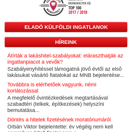
ELADÓ KÜLFÖLDI INGATLANOK
HÍREINK
Átírták a lakáshitel-szabályokat: eláraszthatják az
ingatlanpiacot a vevők?
Szabályenyhítéssel támogatná jövő évtől az első
lakásukat vásárló fiatalokat az MNB bejelentése...
Továbbra is elérhetőek vagyunk, némi
korlátozással
A megfelelő óvintézkedések megtartásával
szabadtéri (telkek, építkezések) helyszíni
bemutatása...
Döntés a hitelek fizetésének moratóriumáról
Orbán Viktor bejelentette: év végéig nem kell