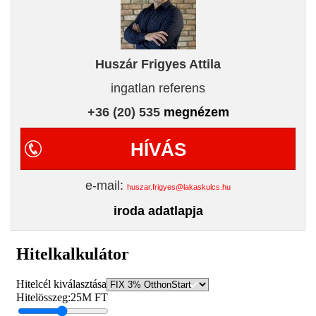
Huszár Frigyes Attila
ingatlan referens
+36 (20) 535
megnézem
HÍVÁS
e-mail:
huszar.frigyes@lakaskulcs.hu
iroda adatlapja