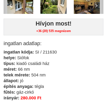
Hívjon most!
+36 (20) 535
megnézem
ingatlan adatlap:
ingatlan kódja:
SI / 211630
helye:
Siófok
típus:
kiadó családi ház
méret:
66 nm
telek mérete:
504 nm
állapot:
jó
építés anyaga:
tégla
fűtés:
gáz-cirkó
irányár:
280.000 Ft