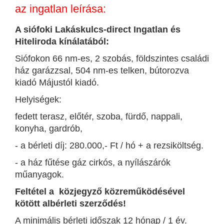
az ingatlan leírása:
A siófoki Lakáskulcs-direct Ingatlan és
Hiteliroda kínálatából:
Siófokon 66 nm-es, 2 szobás, földszintes családi
ház garázzsal, 504 nm-es telken, bútorozva
kiadó Májustól kiadó.
Helyiségek:
fedett terasz, előtér, szoba, fürdő, nappali,
konyha, gardrób,
- a bérleti díj: 280.000,- Ft / hó + a rezsiköltség.
- a ház fűtése gáz cirkós, a nyílászárók
műanyagok.
Feltétel a közjegyző közreműködésével
kötött albérleti szerződés!
A minimális bérleti időszak 12 hónap / 1 év.