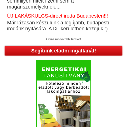
semmilyen hitelt fizetni sem a
magánszemélyeknek,...
ÚJ LAKÁSKULCS-direct iroda Budapesten!!!
Már lázasan készülünk a legújabb, budapesti
irodánk nyitására. A IX. kerületben kezdjük :)....
Olvasson további híreket
Segítünk eladni ingatlanát!