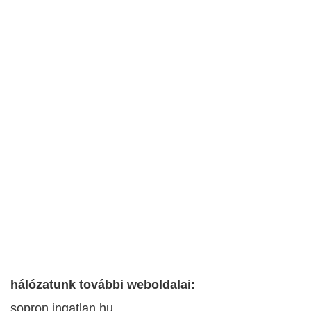
hálózatunk további weboldalai:
sopron.ingatlan.hu