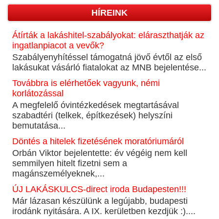
HÍREINK
Átírták a lakáshitel-szabályokat: eláraszthatják az
ingatlanpiacot a vevők?
Szabályenyhítéssel támogatná jövő évtől az első
lakásukat vásárló fiatalokat az MNB bejelentése...
Továbbra is elérhetőek vagyunk, némi
korlátozással
A megfelelő óvintézkedések megtartásával
szabadtéri (telkek, építkezések) helyszíni
bemutatása...
Döntés a hitelek fizetésének moratóriumáról
Orbán Viktor bejelentette: év végéig nem kell
semmilyen hitelt fizetni sem a
magánszemélyeknek,...
ÚJ LAKÁSKULCS-direct iroda Budapesten!!!
Már lázasan készülünk a legújabb, budapesti
irodánk nyitására. A IX. kerületben kezdjük :)....