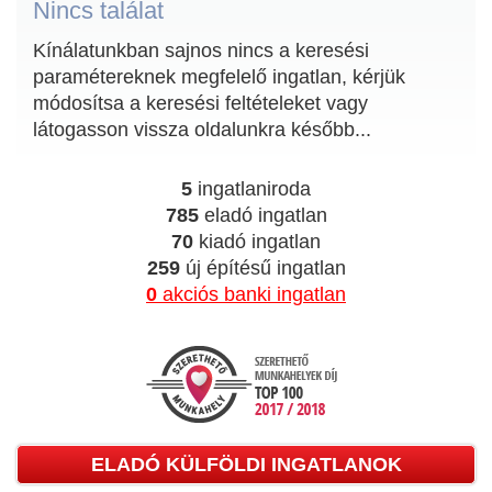
Nincs találat
Kínálatunkban sajnos nincs a keresési
paramétereknek megfelelő ingatlan, kérjük
módosítsa a keresési feltételeket vagy
látogasson vissza oldalunkra később...
5
ingatlaniroda
785
eladó ingatlan
70
kiadó ingatlan
259
új építésű ingatlan
0
akciós banki ingatlan
ELADÓ KÜLFÖLDI INGATLANOK