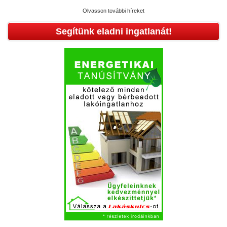
Olvasson további híreket
Segítünk eladni ingatlanát!