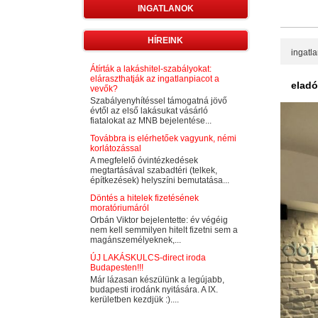
INGATLANOK
HÍREINK
ingatl
Átírták a lakáshitel-szabályokat:
eláraszthatják az ingatlanpiacot a
eladó
vevők?
Szabályenyhítéssel támogatná jövő
évtől az első lakásukat vásárló
fiatalokat az MNB bejelentése...
Továbbra is elérhetőek vagyunk, némi
korlátozással
A megfelelő óvintézkedések
megtartásával szabadtéri (telkek,
építkezések) helyszíni bemutatása...
Döntés a hitelek fizetésének
moratóriumáról
Orbán Viktor bejelentette: év végéig
nem kell semmilyen hitelt fizetni sem a
magánszemélyeknek,...
ÚJ LAKÁSKULCS-direct iroda
Budapesten!!!
Már lázasan készülünk a legújabb,
budapesti irodánk nyitására. A IX.
kerületben kezdjük :)....