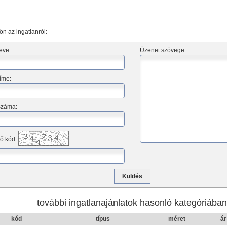
ön az ingatlanról:
eve:
Üzenet szövege:
íme:
száma:
ő kód:
további ingatlanajánlatok hasonló kategóriába
kód
típus
méret
ár