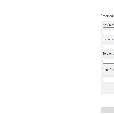
Érdeklődj
Az Ön n
E-mail c
Telefon
Ellenőrz