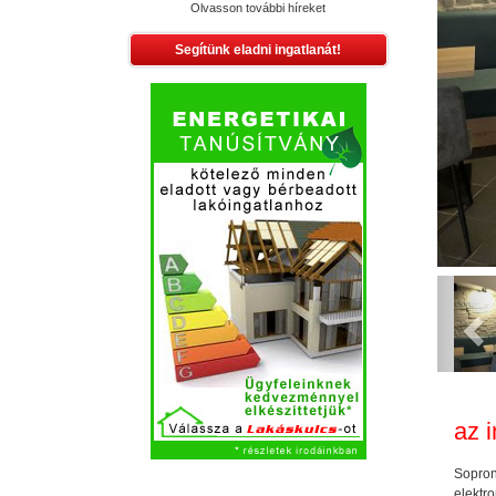
Olvasson további híreket
Segítünk eladni ingatlanát!
Pr
az i
Sopronb
elektro