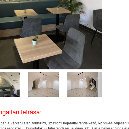
evious
Next
ngatlan leírása:
an a Várkerületen, földszinti, utcafronti bejárattal rendelkező, 62 nm-es, teljesen fel
mos rendszer, új burkolatok, új fűtésrendszer, új klíma, stb...) üzlethelyiség/iroda el