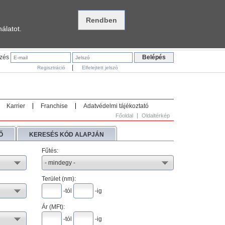
álatot.
ezés
|
Regisztráció
Elfelejtett jelszó
Karrier
Franchise
Adatvédelmi tájékoztató
Főoldal
Oldaltérkép
Ő
KERESÉS KÓD ALAPJÁN
Fűtés:
Terület (nm):
-tól
-ig
Ár (
MFt
):
-tól
-ig