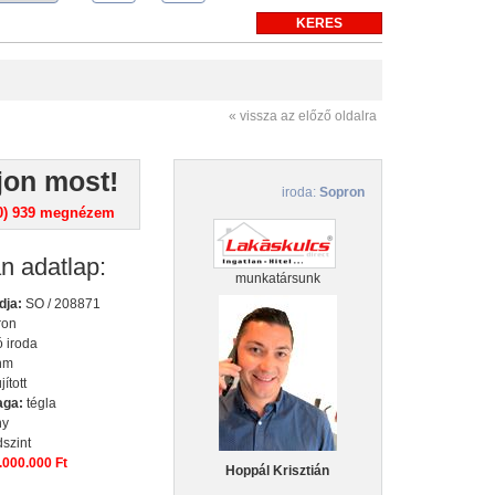
r
myspace
« vissza az előző oldalra
jon most!
iroda:
Sopron
0) 939
megnézem
an adatlap:
munkatársunk
dja:
SO / 208871
ron
 iroda
nm
jított
aga:
tégla
ny
dszint
.000.000 Ft
Hoppál Krisztián