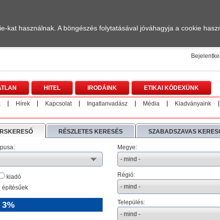
-kat használnak. A böngészés folytatásával jóváhagyja a cookie haszn
Bejelentk
ATLAN
HITEL
IRODÁINK
ETIKAI KÓDEXÜNK
k
Hírek
Kapcsolat
Ingatlanvadász
Média
Kiadványaink
RSKERESŐ
RÉSZLETES KERESÉS
SZABADSZAVAS KERES
ípusa:
Megye:
Régió:
kiadó
 építésűek
Település:
 3%