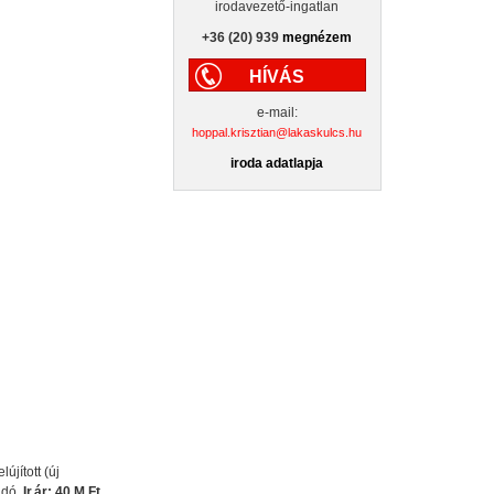
irodavezető-ingatlan
+36 (20) 939
megnézem
HÍVÁS
e-mail:
hoppal.krisztian@lakaskulcs.hu
iroda adatlapja
újított (új
adó.
Ir.ár: 40 M Ft.