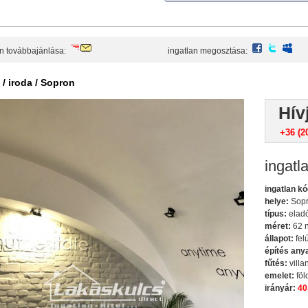
ajánlás
facebook
twitte
an továbbajánlása:
ingatlan megosztása:
 / iroda / Sopron
Hív
+36 (2
ingatl
ingatlan kó
helye:
Sop
típus:
eladó
méret:
62 
állapot:
felú
építés any
fűtés:
villa
emelet:
föl
irányár:
40