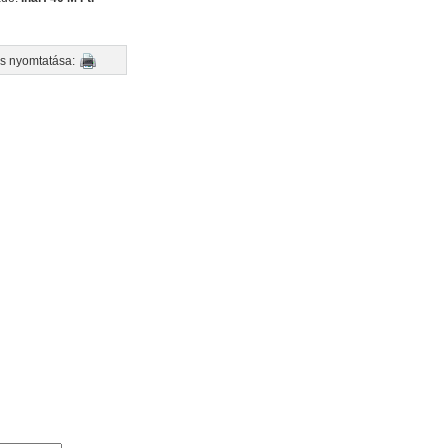
s nyomtatása:
nyomtatás