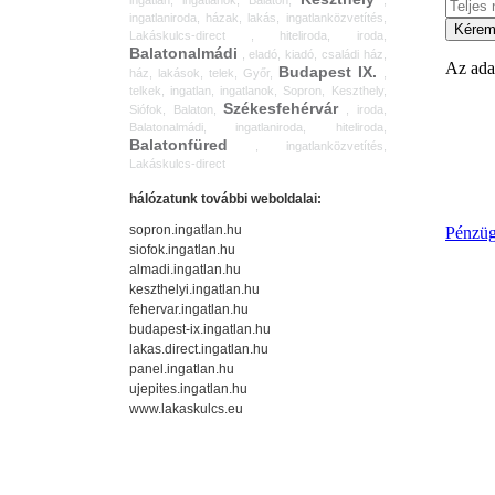
ingatlan, ingatlanok, Balaton,
,
ingatlaniroda, házak, lakás, ingatlanközvetítés,
Lakáskulcs-direct , hiteliroda, iroda,
Balatonalmádi
, eladó, kiadó, családi ház,
Budapest IX.
ház, lakások, telek, Győr,
,
telkek, ingatlan, ingatlanok, Sopron, Keszthely,
Székesfehérvár
Siófok, Balaton,
, iroda,
Balatonalmádi, ingatlaniroda, hiteliroda,
Balatonfüred
, ingatlanközvetítés,
Lakáskulcs-direct
hálózatunk további weboldalai:
sopron.ingatlan.hu
siofok.ingatlan.hu
almadi.ingatlan.hu
keszthelyi.ingatlan.hu
fehervar.ingatlan.hu
budapest-ix.ingatlan.hu
lakas.direct.ingatlan.hu
panel.ingatlan.hu
ujepites.ingatlan.hu
www.lakaskulcs.eu