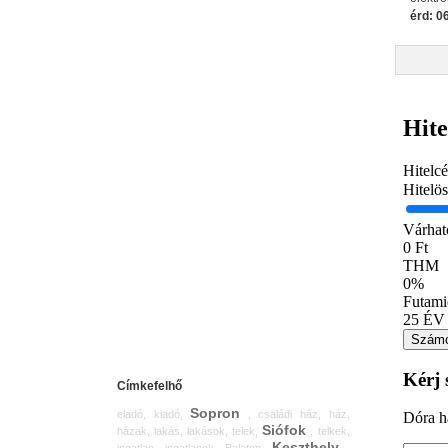
érd: 0
Címkefelhő
Sopron
eladó, kiadó,
, családi ház, ház,
Siófok
házak, lakás, lakások, telek,
, telkek,
Keszthely