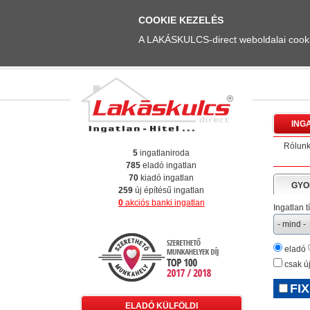
COOKIE KEZELÉS
A LAKÁSKULCS-direct weboldalai cookie
ING
Rólun
5
ingatlaniroda
785
eladó ingatlan
70
kiadó ingatlan
GYO
259
új építésű ingatlan
0
akciós banki ingatlan
Ingatlan t
eladó
csak új
FIX
ELADÓ KÜLFÖLDI