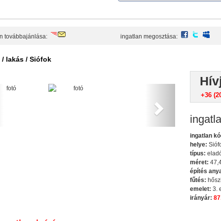
ajánlás
facebook
twitte
an továbbajánlása:
ingatlan megosztása:
 / lakás / Siófok
Hív
evious
Next
+36 (2
ingatl
ingatlan kó
helye:
Sióf
típus:
eladó
méret:
47,4
építés any
fűtés:
hőszi
emelet:
3. 
irányár:
87