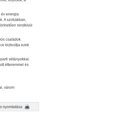
rek, folyosók, a
s év energia
é. A szobákban,
szönhetően rendkívül
ciós családok
e biztosítja ezek
parti sétányokkal,
tott étteremmel és
al, várom
s nyomtatása:
nyomtatás