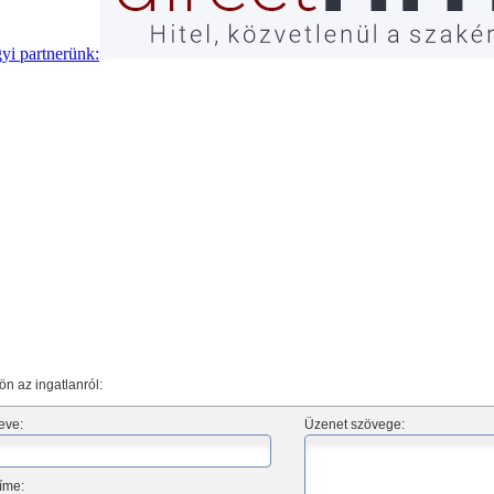
ön az ingatlanról:
eve:
Üzenet szövege:
íme: