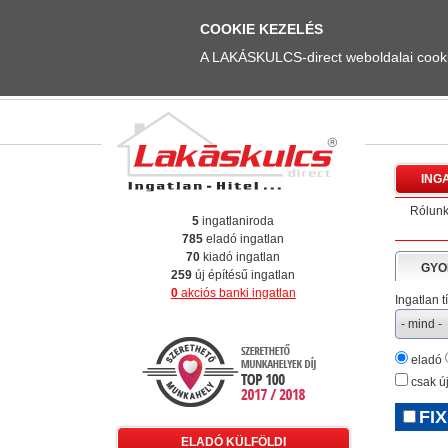
COOKIE KEZELÉS
A LAKÁSKULCS-direct weboldalai cookie
ING
Rólun
5
ingatlaniroda
785
eladó ingatlan
70
kiadó ingatlan
GYO
259
új építésű ingatlan
0
akciós banki ingatlan
Ingatlan t
eladó
csak új
FIX
ELADÓ KÜLFÖLDI