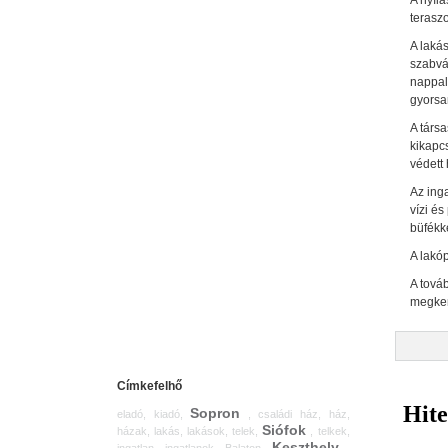
A nyílá
teraszo
A lakás
szabvá
nappali
gyorsan
A társa
kikapc
védett 
Az inga
vízi és
büfékke
A lakó
A tová
megker
Címkefelhő
Sopron
eladó, kiadó,
, családi ház, ház,
Siófok
házak, lakás, lakások, telek,
, telkek,
Keszthely