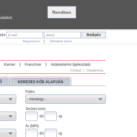
álatot.
ezés
|
Regisztráció
Elfelejtett jelszó
Karrier
Franchise
Adatvédelmi tájékoztató
Főoldal
Oldaltérkép
Ő
KERESÉS KÓD ALAPJÁN
Fűtés:
Terület (nm):
-tól
-ig
Ár (
MFt
):
-tól
-ig