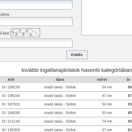
száma:
ő kód:
további ingatlanajánlatok hasonló kategóriába
kód
típus
méret
ár
SI / 188150
eladó lakás - Siófok
54 nm
80
SI / 196240
eladó lakás - Siófok
47 nm
87
SI / 187910
eladó lakás - Siófok
54 nm
93
SI / 188260
eladó lakás - Siófok
53 nm
85
SI / 215140
eladó lakás - Siófok
74 nm
95
SI / 195950
eladó lakás - Siófok
47 nm
81