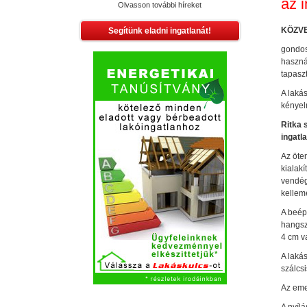
az i
Olvasson további híreket
KÖZVE
Segítünk eladni ingatlanát!
gondos
haszná
tapaszt
A laká
kényel
Ritka 
ingatl
Az öte
kialakí
vendége
kellem
A beép
hangsz
4 cm v
A laká
szálcsi
Az emel