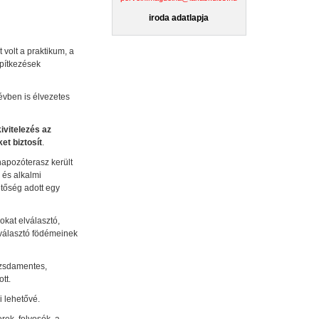
iroda adatlapja
volt a praktikum, a
pítkezések
évben is élvezetes
ivitelezés az
et biztosít
.
napozóterasz került
 és alkalmi
etőség adott egy
kat elválasztó,
lválasztó födémeinek
ozsdamentes,
tt.
i lehetővé.