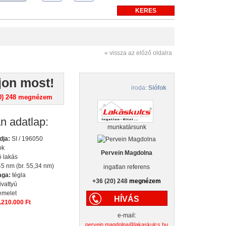
r
myspace
« vissza az előző oldalra
jon most!
iroda:
Siófok
0) 248
megnézem
an adatlap:
munkatársunk
dja:
SI / 196050
ok
Pervein Magdolna
 lakás
5 nm (br. 55,34 nm)
ingatlan referens
aga:
tégla
+36 (20) 248
megnézem
vattyú
emelet
HÍVÁS
.210.000 Ft
e-mail:
pervein.magdolna@lakaskulcs.hu