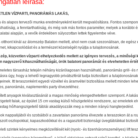
ngatlan leírása:
TLEN VÍZPARTI, PANORÁMÁS LAKÁS,
 és alapos tervezői munka eredményeként került megvalósításra. Fontos szempont 
lhatóság, a fenntarthatóság, és még sok más fontos paraméter, melyek a korábbi é
alatai alapján, a vevők érdekében súlyozottan lettek figyelembe véve.
s otthont kínál az álomszép Balaton mellett, ahol nem csak szezonálisan, de egész 
met, kikapcsolódást és a természet közelségét nyújtja a tulajdonosának.
szép, közvetlen vízparti elhelyezkedés mellett az igényes tervezés, a minőségi k
an nagyszerű kihasználhatóságát, örök balatoni panorámát és elvehetetlen érték
meletes társasház tetején néhány kizárólagosan használható, panorámás grill- és 
tásra úgy, hogy a lehető legnagyobb privátszférát tudja biztosítani a tulajdonosának
inek. Itt teraszonként egyedi vízvétel és áramvétel biztosítása mellett minden leh
es, panorámás, naplementés party élvezetéhez.
ített anyagok kiválasztásánál a magas minőség elengedhetetlen szempont. A lakáso
igetelt falak, az épület 15 cm vastag külső hőszigetelési rendszere, az emeletek e
astag hő/hangszigetelő táblái akadályozzák meg a minden irányú hangterjedést.
sok nappalijából és szobáiból a zavartalan panoráma élvezete a teraszokon át a r
szolt oszlopokkal, kapaszkodókkal és a ragasztott biztonsági üvegtáblákkal biztosíto
eti szintek kényelmes megközelítését két (nyolc- és tizenháromszemélyes) lift tesz