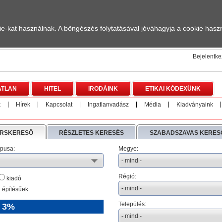
-kat használnak. A böngészés folytatásával jóváhagyja a cookie haszn
Bejelentk
ATLAN
HITEL
IRODÁINK
ETIKAI KÓDEXÜNK
k
Hírek
Kapcsolat
Ingatlanvadász
Média
Kiadványaink
RSKERESŐ
RÉSZLETES KERESÉS
SZABADSZAVAS KERES
ípusa:
Megye:
Régió:
kiadó
 építésűek
Település:
 3%