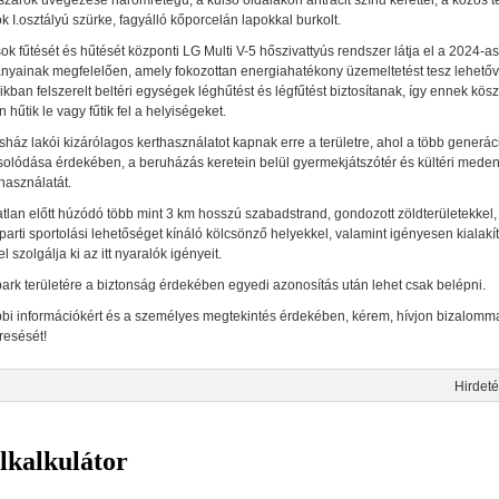
szárók üvegezése háromrétegű, a külső oldalakon antracit színű kerettel, a közös te
k I.osztályú szürke, fagyálló kőporcelán lapokkal burkolt.
ok fűtését és hűtését központi LG Multi V-5 hőszivattyús rendszer látja el a 2024-a
nyainak megfelelően, amely fokozottan energiahatékony üzemeltetést tesz lehetőv
kban felszerelt beltéri egységek léghűtést és légfűtést biztosítanak, így ennek kö
 hűtik le vagy fűtik fel a helyiségeket.
sház lakói kizárólagos kerthasználatot kapnak erre a területre, ahol a több generá
solódása érdekében, a beruházás keretein belül gyermekjátszótér és kültéri medenc
használatát.
tlan előtt húzódó több mint 3 km hosszú szabadstrand, gondozott zöldterületekkel, 
 parti sportolási lehetőséget kínáló kölcsönző helyekkel, valamint igényesen kialakí
l szolgálja ki az itt nyaralók igényeit.
park területére a biztonság érdekében egyedi azonosítás után lehet csak belépni.
bbi információkért és a személyes megtekintés érdekében, kérem, hívjon bizalomm
esését!
Hirdeté