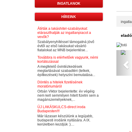
INGATLANOK
HÍREINK
ingatl
Átírták a lakáshitel-szabályokat:
eláraszthatják az ingatlanpiacot a
eladó
vevők?
Szabályenyhítéssel támogatná jövő
évtől az első lakásukat vásárló
fiatalokat az MNB bejelentése...
Pr
Továbbra is elérhetőek vagyunk, némi
korlátozással
A megfelelő óvintézkedések
megtartásával szabadtéri (telkek,
építkezések) helyszíni bemutatása...
Döntés a hitelek fizetésének
moratóriumáról
Orbán Viktor bejelentette: év végéig
nem kell semmilyen hitelt fizetni sem a
magánszemélyeknek,...
ÚJ LAKÁSKULCS-direct iroda
Budapesten!!!
Már lázasan készülünk a legújabb,
budapesti irodánk nyitására. A IX.
kerületben kezdjük :)....