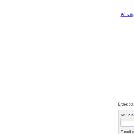
Érdeklődj
Az Ön n
E-mail c