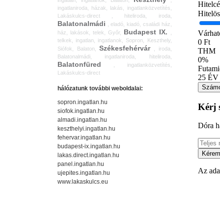
ingatlan, ingatlanok, Balaton,
,
ingatlaniroda, házak, lakás, ingatlanközvetítés,
Lakáskulcs-direct , hiteliroda, iroda,
Balatonalmádi
, eladó, kiadó, családi ház,
Budapest IX.
ház, lakások, telek, Győr,
,
telkek, ingatlan, ingatlanok, Sopron, Keszthely,
Székesfehérvár
Siófok, Balaton,
, iroda,
Balatonalmádi, ingatlaniroda, hiteliroda,
Balatonfüred
, ingatlanközvetítés,
Lakáskulcs-direct
hálózatunk további weboldalai:
sopron.ingatlan.hu
siofok.ingatlan.hu
almadi.ingatlan.hu
keszthelyi.ingatlan.hu
fehervar.ingatlan.hu
budapest-ix.ingatlan.hu
lakas.direct.ingatlan.hu
panel.ingatlan.hu
ujepites.ingatlan.hu
www.lakaskulcs.eu