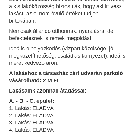
a kis lakóközösség biztosítják, hogy aki itt vesz
lakást, az el nem évülő értéket tudjon
birtokában.
Nemcsak állandó otthonnak, nyaralásra, de
befektetésnek is remek megoldás!
Ideális elhelyezkedés (vízpart közelsége, jó
megközelíthetőség, családias környezet), ideális
méret kedvező áron.
A lakáshoz a társasház zárt udvarán parkoló
vásárolható: 2 M F
t
Lakásaink azonnali átadással:
A. - B. - C. épület:
1. Lakás: ELADVA
2. Lakás: ELADVA
3. Lakás: ELADVA
4. Lakás: ELADVA