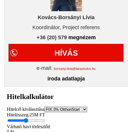
Kovács-Borsányi Lívia
Koordinátor, Project referens
+36 (20) 579
megnézem
HÍVÁS
e-mail:
borsanyi.livia@lakaskulcs.hu
iroda adatlapja