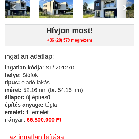
Hívjon most!
+36 (20) 579
megnézem
ingatlan adatlap:
ingatlan kódja:
SI / 201270
helye:
Siófok
típus:
eladó lakás
méret:
52,16 nm (br. 54,16 nm)
állapot:
új építésű
építés anyaga:
tégla
emelet:
1. emelet
irányár:
66.500.000 Ft
az ingatlan leírása: