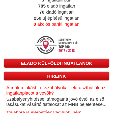
785
eladó ingatlan
70
kiadó ingatlan
259
új építésű ingatlan
0
akciós banki ingatlan
ELADÓ KÜLFÖLDI INGATLANOK
HÍREINK
Átírták a lakáshitel-szabályokat: eláraszthatják az
ingatlanpiacot a vevők?
Szabályenyhítéssel támogatná jövő évtől az első
lakásukat vásárló fiatalokat az MNB bejelentése...
Továbbra is elérhetőek vagyunk, némi