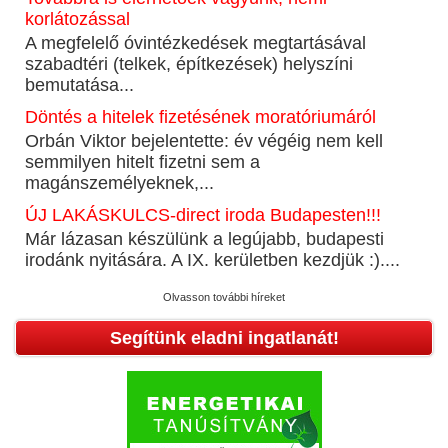
korlátozással
A megfelelő óvintézkedések megtartásával
szabadtéri (telkek, építkezések) helyszíni
bemutatása...
Döntés a hitelek fizetésének moratóriumáról
Orbán Viktor bejelentette: év végéig nem kell
semmilyen hitelt fizetni sem a
magánszemélyeknek,...
ÚJ LAKÁSKULCS-direct iroda Budapesten!!!
Már lázasan készülünk a legújabb, budapesti
irodánk nyitására. A IX. kerületben kezdjük :)....
Olvasson további híreket
Segítünk eladni ingatlanát!