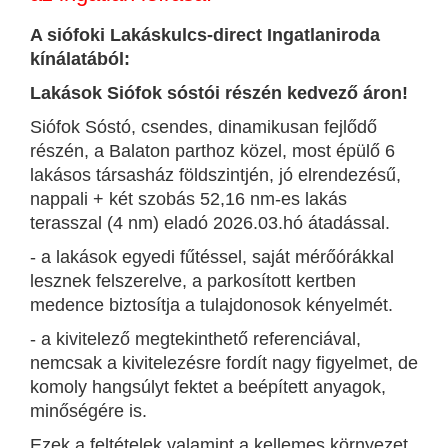
A siófoki Lakáskulcs-direct Ingatlaniroda
kínálatából:
Lakások Siófok sóstói részén kedvező áron!
Siófok Sóstó, csendes, dinamikusan fejlődő
részén, a Balaton parthoz közel, most épülő 6
lakásos társasház földszintjén, jó elrendezésű,
nappali + két szobás 52,16 nm-es lakás
terasszal (4 nm) eladó 2026.03.hó átadással.
- a lakások egyedi fűtéssel, saját mérőórákkal
lesznek felszerelve, a parkosított kertben
medence biztosítja a tulajdonosok kényelmét.
- a kivitelező megtekinthető referenciával,
nemcsak a kivitelezésre fordít nagy figyelmet, de
komoly hangsúlyt fektet a beépített anyagok,
minőségére is.
Ezek a feltételek valamint a kellemes környezet,