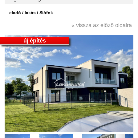
eladó / lakás / Siófok
« vissza az előző oldalra
új építés
Previous
Next