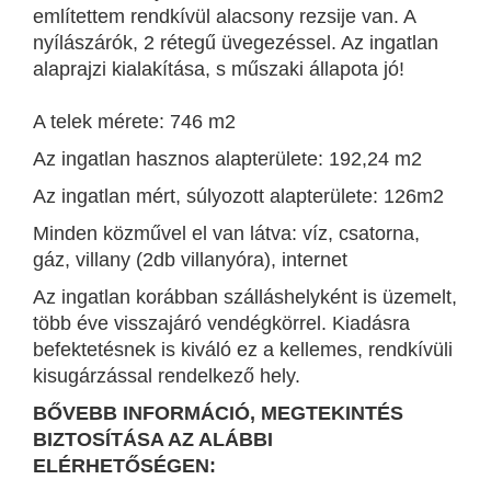
említettem rendkívül alacsony rezsije van. A
nyílászárók, 2 rétegű üvegezéssel. Az ingatlan
alaprajzi kialakítása, s műszaki állapota jó!
A telek mérete: 746 m2
Az ingatlan hasznos alapterülete: 192,24 m2
Az ingatlan mért, súlyozott alapterülete: 126m2
Minden közművel el van látva: víz, csatorna,
gáz, villany (2db villanyóra), internet
Az ingatlan korábban szálláshelyként is üzemelt,
több éve visszajáró vendégkörrel. Kiadásra
befektetésnek is kiváló ez a kellemes, rendkívüli
kisugárzással rendelkező hely.
BŐVEBB INFORMÁCIÓ, MEGTEKINTÉS
BIZTOSÍTÁSA AZ ALÁBBI
ELÉRHETŐSÉGEN: