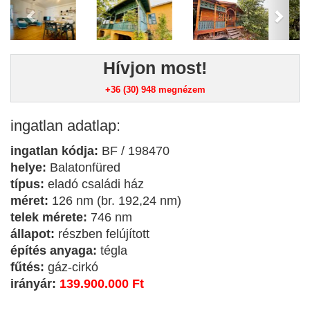
Hívjon most!
+36 (30) 948
megnézem
ingatlan adatlap:
ingatlan kódja:
BF / 198470
helye:
Balatonfüred
típus:
eladó családi ház
méret:
126 nm (br. 192,24 nm)
telek mérete:
746 nm
állapot:
részben felújított
építés anyaga:
tégla
fűtés:
gáz-cirkó
irányár:
139.900.000 Ft