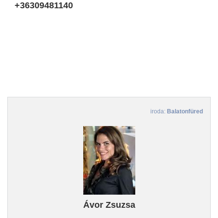
+36309481140
iroda:
Balatonfüred
Ávor Zsuzsa