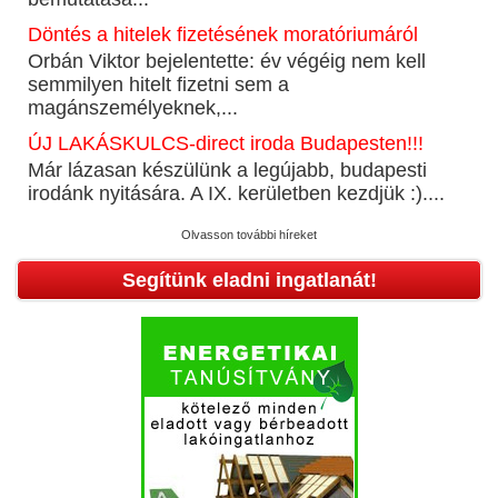
Döntés a hitelek fizetésének moratóriumáról
Orbán Viktor bejelentette: év végéig nem kell
semmilyen hitelt fizetni sem a
magánszemélyeknek,...
ÚJ LAKÁSKULCS-direct iroda Budapesten!!!
Már lázasan készülünk a legújabb, budapesti
irodánk nyitására. A IX. kerületben kezdjük :)....
Olvasson további híreket
Segítünk eladni ingatlanát!