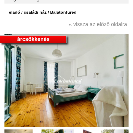
eladó / családi ház / Balatonfüred
« vissza az előző oldalra
árcsökkenés
Previous
Next