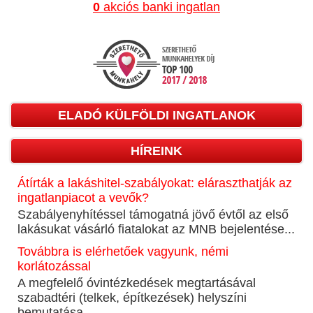
0
akciós banki ingatlan
ELADÓ KÜLFÖLDI INGATLANOK
HÍREINK
Átírták a lakáshitel-szabályokat: eláraszthatják az
ingatlanpiacot a vevők?
Szabályenyhítéssel támogatná jövő évtől az első
lakásukat vásárló fiatalokat az MNB bejelentése...
Továbbra is elérhetőek vagyunk, némi
korlátozással
A megfelelő óvintézkedések megtartásával
szabadtéri (telkek, építkezések) helyszíni
bemutatása...