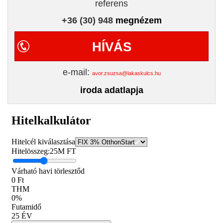
referens
+36 (30) 948
megnézem
HÍVÁS
e-mail:
avor.zsuzsa@lakaskulcs.hu
iroda adatlapja