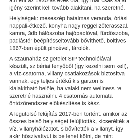
átment az 1930-as évek óta, így már csak saját
igény szerint kell tovább alakítani, ha szeretné.
Helyiségek: meseszép hatalmas veranda, óriási
nappali-étkező, konyha nagy reggelizőterasszal,
kamra, 3db hálószoba hajópadlóval, fürdőszoba,
padlástér beépítésseltovább bővíthető, boltíves
1867-ben épült pincével, tárolók.
A szaunaház szigetelet SIP technolóiával
készült, szibériai fenyőből (így kezelni sem kell),
a víz-csatorna, villany csatlakozások biztosítva
vannak, egy teljes értékű kis garzon is
kialakítható belőle, ha valaki nem wellness-re
szeretné használni. 4 csatornás automata
öntözőrendszer előkészítése is kész.
A legutolsó felújítás 2017-ben történt, amikor az
összes belső helyiséget felújították, kicserélték a
víz, villanyhálózatot, s bővítették a villanyt, így
akár hőszivattyút is be lehet kötni, de mint