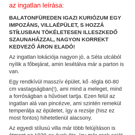
az ingatlan leírása:
BALATONFÜREDEN IGAZI KURIÓZUM EGY
IMPOZÁNS, VILLAÉPÜLET, S HOZZÁ
STÍŁUSBAN TÖKÉLETESEN ILLESZKEDŐ
SZAUNAHÁZZAL, NAGYON KORREKT
KEDVEZŐ ÁRON ELADÓ!
Az ingatlan lokációja nagyon jó, a Séta utcából
nyílik a főbejárat, amin lesétálva már a parton is
van.
Egy rendkívül masszív épület, kő -tégla 60-80
cm vastagságban(!), ami mind a meleget, mind
a forróságban a hűvöset tartja. Ezen felül az
ingatlan alá van pincézve, ami szintén remekül
temperálja az épületet, így a rezsije (hisz ez
most fontos) hihetetlenül alacsony.
Az egyedi stílusú villa már több felújításon is