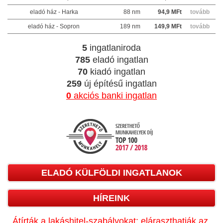
eladó ház - Harka
88 nm
94,9 MFt
tovább
eladó ház - Sopron
189 nm
149,9 MFt
tovább
5
ingatlaniroda
785
eladó ingatlan
70
kiadó ingatlan
259
új építésű ingatlan
0
akciós banki ingatlan
ELADÓ KÜLFÖLDI INGATLANOK
HÍREINK
Átírták a lakáshitel-szabályokat: eláraszthatják az