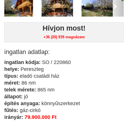
Hívjon most!
+36 (20) 939
megnézem
ingatlan adatlap:
ingatlan kódja:
SO / 220860
helye:
Pereszteg
típus:
eladó családi ház
méret:
86 nm
telek mérete:
865 nm
állapot:
jó
építés anyaga:
könnyűszerkezet
fűtés:
gáz-cirkó
irányár:
79.900.000 Ft