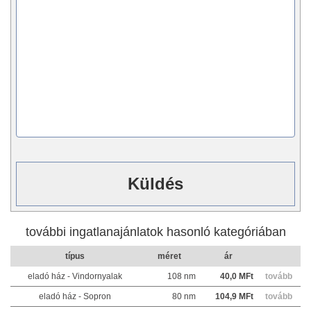
további ingatlanajánlatok hasonló kategóriában
típus
méret
ár
eladó ház - Vindornyalak
108 nm
40,0 MFt
tovább
eladó ház - Sopron
80 nm
104,9 MFt
tovább