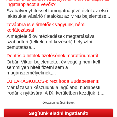
ingatlanpiacot a vevők?
Szabályenyhítéssel támogatná jövő évtől az első
lakásukat vásárló fiatalokat az MNB bejelentése...
Továbbra is elérhetőek vagyunk, némi
korlátozással
A megfelelő óvintézkedések megtartásával
szabadtéri (telkek, építkezések) helyszíni
bemutatása...
Döntés a hitelek fizetésének moratóriumáról
Orbán Viktor bejelentette: év végéig nem kell
semmilyen hitelt fizetni sem a
magánszemélyeknek,...
ÚJ LAKÁSKULCS-direct iroda Budapesten!!!
Már lázasan készülünk a legújabb, budapesti
irodánk nyitására. A IX. kerületben kezdjük :)....
Olvasson további híreket
Segítünk eladni ingatlanát!