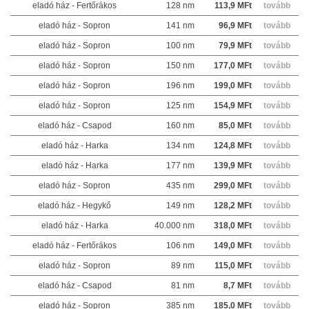
eladó ház - Fertőrákos
128 nm
113,9 MFt
tovább
eladó ház - Sopron
141 nm
96,9 MFt
tovább
eladó ház - Sopron
100 nm
79,9 MFt
tovább
eladó ház - Sopron
150 nm
177,0 MFt
tovább
eladó ház - Sopron
196 nm
199,0 MFt
tovább
eladó ház - Sopron
125 nm
154,9 MFt
tovább
eladó ház - Csapod
160 nm
85,0 MFt
tovább
eladó ház - Harka
134 nm
124,8 MFt
tovább
eladó ház - Harka
177 nm
139,9 MFt
tovább
eladó ház - Sopron
435 nm
299,0 MFt
tovább
eladó ház - Hegykő
149 nm
128,2 MFt
tovább
eladó ház - Harka
40.000 nm
318,0 MFt
tovább
eladó ház - Fertőrákos
106 nm
149,0 MFt
tovább
eladó ház - Sopron
89 nm
115,0 MFt
tovább
eladó ház - Csapod
81 nm
8,7 MFt
tovább
eladó ház - Sopron
385 nm
185,0 MFt
tovább