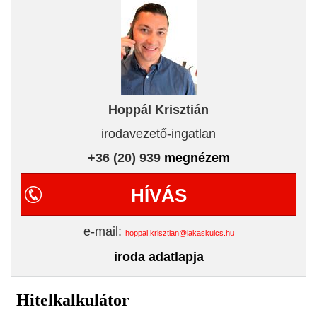
Hoppál Krisztián
irodavezető-ingatlan
+36 (20) 939
megnézem
HÍVÁS
e-mail:
hoppal.krisztian@lakaskulcs.hu
iroda adatlapja