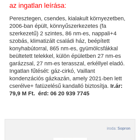
az ingatlan leírása:
Peresztegen, csendes, kialakult környezetben,
2006-ban épült, könnyűszerkezetes (fa
szerkezetű) 2 szintes, 86 nm-es, nappali+4
szobás, klimatizált családi ház, beépített
konyhabútorral, 865 nm-es, gyümölcsfákkal
beültetett telekkel, külön épületben 27 nm-es
garázzsal, 27 nm-es terasszal, erkéllyel eladó.
Ingatlan fűtését: gáz-cirkó, Vaillant
kondenzációs gázkazán, amely 2021-ben lett
cserélve+ fatüzelésű kandalló biztosítja.
Ir.ár:
79,9 M Ft. érd: 06 20 939 7745
iroda:
Sopron