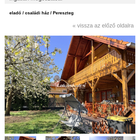
eladó / családi ház / Pereszteg
« vissza az előző oldalra
Previous
Next