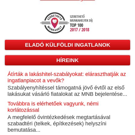
ELADÓ KÜLFÖLDI INGATLANOK
HÍREINK
Átírták a lakáshitel-szabályokat: eláraszthatják az
ingatlanpiacot a vevők?
Szabályenyhítéssel támogatná jövő évtől az első
lakásukat vásárló fiatalokat az MNB bejelentése...
Továbbra is elérhetőek vagyunk, némi
korlátozással
A megfelelő óvintézkedések megtartásával
szabadtéri (telkek, építkezések) helyszíni
bemutatása...