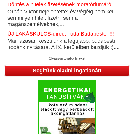
Döntés a hitelek fizetésének moratóriumáról
Orbán Viktor bejelentette: év végéig nem kell
semmilyen hitelt fizetni sem a
magánszemélyeknek,...
ÚJ LAKÁSKULCS-direct iroda Budapesten!!!
Már lázasan készülünk a legújabb, budapesti
irodánk nyitására. A IX. kerületben kezdjük :)....
Olvasson további híreket
Segítünk eladni ingatlanát!