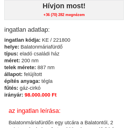
Hívjon most!
+36 (70) 282
megnézem
ingatlan adatlap:
ingatlan kódja:
KE / 221800
helye:
Balatonmáriafürdő
típus:
eladó családi ház
méret:
200 nm
telek mérete:
887 nm
állapot:
felújított
építés anyaga:
tégla
fűtés:
gáz-cirkó
irányár:
98.000.000 Ft
az ingatlan leírása:
Balatonmáriafürdőn egy utcára a Balatontól, 2