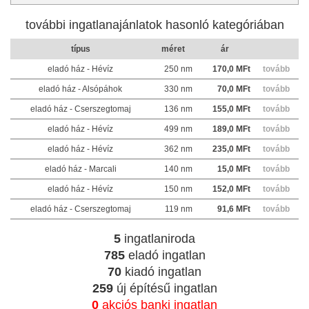
további ingatlanajánlatok hasonló kategóriában
típus
méret
ár
eladó ház - Hévíz
250 nm
170,0 MFt
tovább
eladó ház - Alsópáhok
330 nm
70,0 MFt
tovább
eladó ház - Cserszegtomaj
136 nm
155,0 MFt
tovább
eladó ház - Hévíz
499 nm
189,0 MFt
tovább
eladó ház - Hévíz
362 nm
235,0 MFt
tovább
eladó ház - Marcali
140 nm
15,0 MFt
tovább
eladó ház - Hévíz
150 nm
152,0 MFt
tovább
eladó ház - Cserszegtomaj
119 nm
91,6 MFt
tovább
5
ingatlaniroda
785
eladó ingatlan
70
kiadó ingatlan
259
új építésű ingatlan
0
akciós banki ingatlan