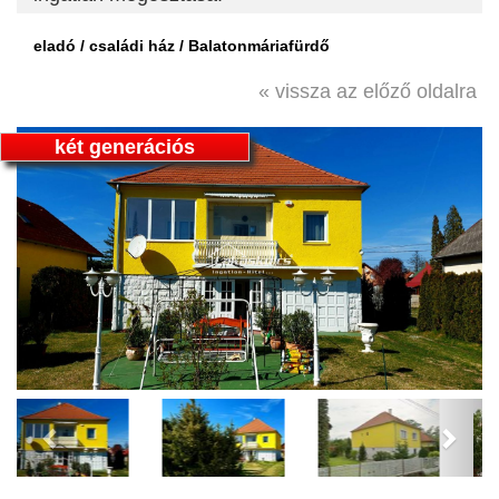
eladó / családi ház / Balatonmáriafürdő
« vissza az előző oldalra
két generációs
Previous
Next