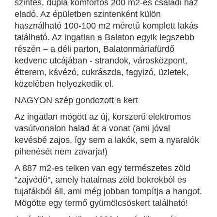
szintes, dupla komfortos 200 m2-es családi ház
eladó. Az épületben szintenként külön
használható 100-100 m2 méretű komplett lakás
található. Az ingatlan a Balaton egyik legszebb
részén – a déli parton, Balatonmáriafürdő
kedvenc utcájában - strandok, városközpont,
étterem, kávézó, cukrászda, fagyizó, üzletek,
közelében helyezkedik el.
NAGYON szép gondozott a kert
Az ingatlan mögött az új, korszerű elektromos
vasútvonalon halad át a vonat (ami jóval
kevésbé zajos, így sem a lakók, sem a nyaralók
pihenését nem zavarja!)
A 887 m2-es telken van egy természetes zöld
"zajvédő", amely hatalmas zöld bokrokból és
tujafákból áll, ami még jobban tompítja a hangot.
Mögötte egy termő gyümölcsöskert található!