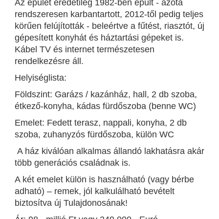
Az épület eredetileg 1982-ben épült - azóta
rendszeresen karbantartott, 2012-től pedig teljes
körűen felújították - beleértve a fűtést, riasztót, új
gépesített konyhát és háztartási gépeket is.
Kábel TV és internet természetesen
rendelkezésre áll.
Helyiséglista:
Földszint: Garázs / kazánház, hall, 2 db szoba,
étkező-konyha, kádas fürdőszoba (benne WC)
Emelet: Fedett terasz, nappali, konyha, 2 db
szoba, zuhanyzós fürdőszoba, külön WC
A ház kiválóan alkalmas állandó lakhatásra akár
több generációs családnak is.
A két emelet külön is használható (vagy bérbe
adható) – remek, jól kalkulálható bevételt
biztosítva új Tulajdonosának!