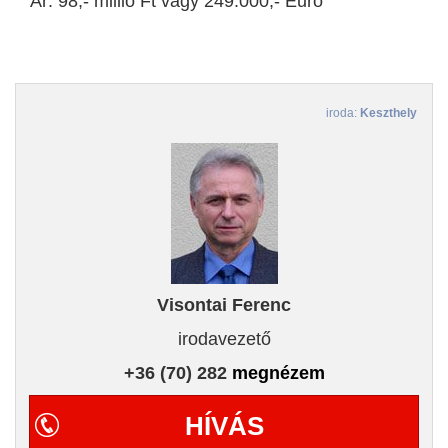
Ár: 98,- millió Ft vagy 249.000,- Euró
iroda:
Keszthely
Visontai Ferenc
irodavezető
+36 (70) 282
megnézem
HÍVÁS