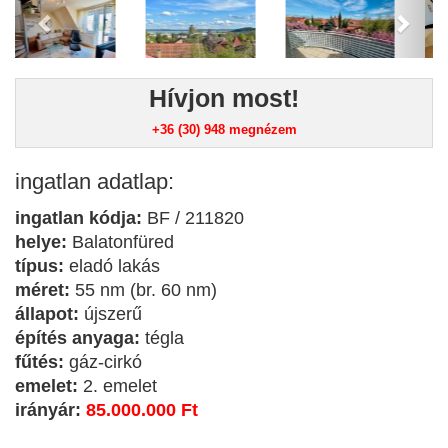
Hívjon most!
+36 (30) 948
megnézem
ingatlan adatlap:
ingatlan kódja:
BF / 211820
helye:
Balatonfüred
típus:
eladó lakás
méret:
55 nm (br. 60 nm)
állapot:
újszerű
építés anyaga:
tégla
fűtés:
gáz-cirkó
emelet:
2. emelet
irányár:
85.000.000 Ft