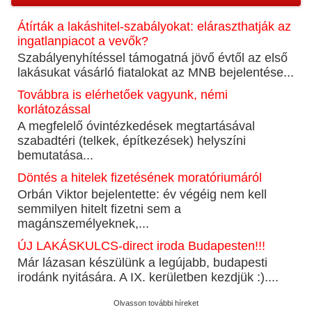
Átírták a lakáshitel-szabályokat: eláraszthatják az
ingatlanpiacot a vevők?
Szabályenyhítéssel támogatná jövő évtől az első
lakásukat vásárló fiatalokat az MNB bejelentése...
Továbbra is elérhetőek vagyunk, némi
korlátozással
A megfelelő óvintézkedések megtartásával
szabadtéri (telkek, építkezések) helyszíni
bemutatása...
Döntés a hitelek fizetésének moratóriumáról
Orbán Viktor bejelentette: év végéig nem kell
semmilyen hitelt fizetni sem a
magánszemélyeknek,...
ÚJ LAKÁSKULCS-direct iroda Budapesten!!!
Már lázasan készülünk a legújabb, budapesti
irodánk nyitására. A IX. kerületben kezdjük :)....
Olvasson további híreket