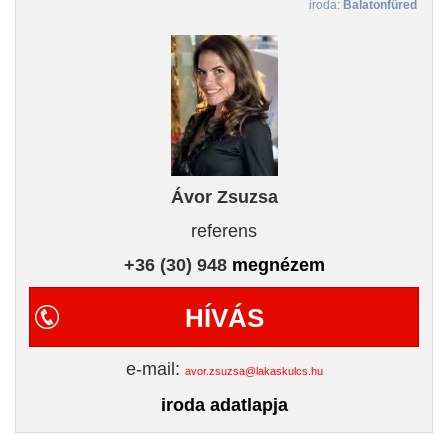
iroda:
Balatonfüred
Ávor Zsuzsa
referens
+36 (30) 948
megnézem
HÍVÁS
e-mail:
avor.zsuzsa@lakaskulcs.hu
iroda adatlapja