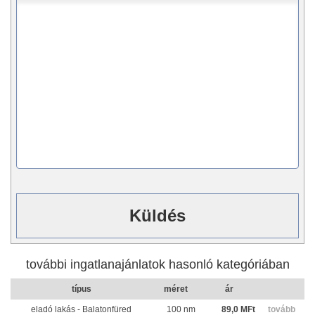
további ingatlanajánlatok hasonló kategóriában
típus
méret
ár
eladó lakás - Balatonfüred
100 nm
89,0 MFt
tovább