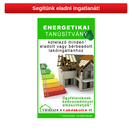
Segítünk eladni ingatlanát!