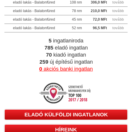
eladó lakás - Balatonfüred
108 nm
306,0 MFt
tovább
eladó lakás - Balatonfüred
78 nm
210,0 MFt
tovább
eladó lakás - Balatonfüred
45 nm
72,0 MFt
tovább
eladó lakás - Balatonfüred
52 nm
96,5 MFt
tovább
5
ingatlaniroda
785
eladó ingatlan
70
kiadó ingatlan
259
új építésű ingatlan
0
akciós banki ingatlan
ELADÓ KÜLFÖLDI INGATLANOK
HÍREINK