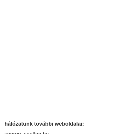
hálózatunk további weboldalai:
sopron.ingatlan.hu