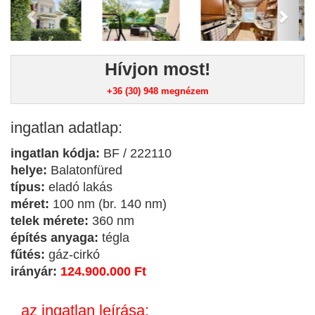
Hívjon most!
+36 (30) 948
megnézem
ingatlan adatlap:
ingatlan kódja:
BF / 222110
helye:
Balatonfüred
típus:
eladó lakás
méret:
100 nm (br. 140 nm)
telek mérete:
360 nm
építés anyaga:
tégla
fűtés:
gáz-cirkó
irányár:
124.900.000 Ft
az ingatlan leírása: