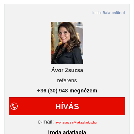
iroda:
Balatonfüred
Ávor Zsuzsa
referens
+36 (30) 948
megnézem
HÍVÁS
e-mail:
avor.zsuzsa@lakaskulcs.hu
iroda adatlapja