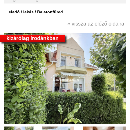
eladó / lakás / Balatonfüred
« vissza az előző oldalra
kizárólag irodánkban
Previous
Next