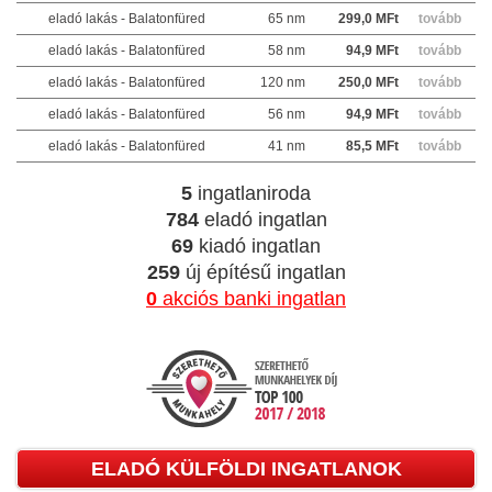
eladó lakás - Balatonfüred
65 nm
299,0 MFt
tovább
eladó lakás - Balatonfüred
58 nm
94,9 MFt
tovább
eladó lakás - Balatonfüred
120 nm
250,0 MFt
tovább
eladó lakás - Balatonfüred
56 nm
94,9 MFt
tovább
eladó lakás - Balatonfüred
41 nm
85,5 MFt
tovább
5
ingatlaniroda
784
eladó ingatlan
69
kiadó ingatlan
259
új építésű ingatlan
0
akciós banki ingatlan
ELADÓ KÜLFÖLDI INGATLANOK