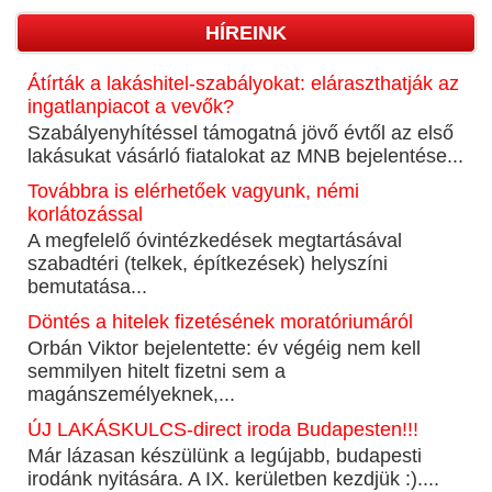
HÍREINK
Átírták a lakáshitel-szabályokat: eláraszthatják az
ingatlanpiacot a vevők?
Szabályenyhítéssel támogatná jövő évtől az első
lakásukat vásárló fiatalokat az MNB bejelentése...
Továbbra is elérhetőek vagyunk, némi
korlátozással
A megfelelő óvintézkedések megtartásával
szabadtéri (telkek, építkezések) helyszíni
bemutatása...
Döntés a hitelek fizetésének moratóriumáról
Orbán Viktor bejelentette: év végéig nem kell
semmilyen hitelt fizetni sem a
magánszemélyeknek,...
ÚJ LAKÁSKULCS-direct iroda Budapesten!!!
Már lázasan készülünk a legújabb, budapesti
irodánk nyitására. A IX. kerületben kezdjük :)....