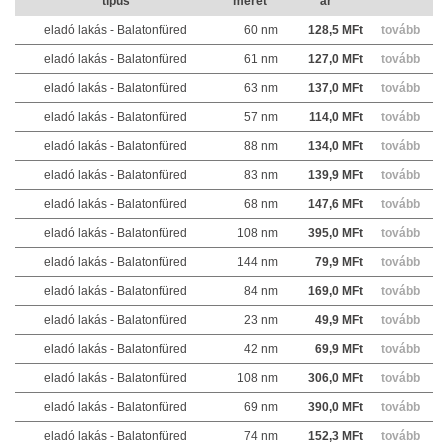
típus
méret
ár
eladó lakás - Balatonfüred
60 nm
128,5 MFt
tovább
eladó lakás - Balatonfüred
61 nm
127,0 MFt
tovább
eladó lakás - Balatonfüred
63 nm
137,0 MFt
tovább
eladó lakás - Balatonfüred
57 nm
114,0 MFt
tovább
eladó lakás - Balatonfüred
88 nm
134,0 MFt
tovább
eladó lakás - Balatonfüred
83 nm
139,9 MFt
tovább
eladó lakás - Balatonfüred
68 nm
147,6 MFt
tovább
eladó lakás - Balatonfüred
108 nm
395,0 MFt
tovább
eladó lakás - Balatonfüred
144 nm
79,9 MFt
tovább
eladó lakás - Balatonfüred
84 nm
169,0 MFt
tovább
eladó lakás - Balatonfüred
23 nm
49,9 MFt
tovább
eladó lakás - Balatonfüred
42 nm
69,9 MFt
tovább
eladó lakás - Balatonfüred
108 nm
306,0 MFt
tovább
eladó lakás - Balatonfüred
69 nm
390,0 MFt
tovább
eladó lakás - Balatonfüred
74 nm
152,3 MFt
tovább