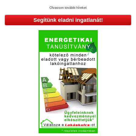
Olvasson további híreket
Segítünk eladni ingatlanát!