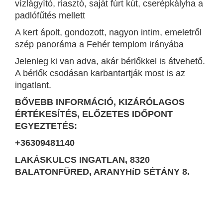
vízlágyító, riasztó, saját fúrt kút, cserépkályha a
padlófűtés mellett
A kert ápolt, gondozott, nagyon intim, emeletről
szép panoráma a Fehér templom irányába
Jelenleg ki van adva, akár bérlőkkel is átvehető.
A bérlők csodásan karbantartják most is az
ingatlant.
BŐVEBB INFORMÁCIÓ, KIZÁRÓLAGOS
ÉRTÉKESÍTÉS, ELŐZETES IDŐPONT
EGYEZTETÉS:
+36309481140
LAKÁSKULCS INGATLAN, 8320
BALATONFÜRED, ARANYHíD SÉTÁNY 8.