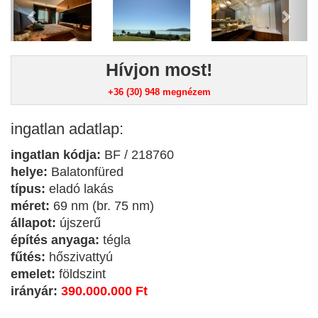
Hívjon most!
+36 (30) 948
megnézem
ingatlan adatlap:
ingatlan kódja:
BF / 218760
helye:
Balatonfüred
típus:
eladó lakás
méret:
69 nm (br. 75 nm)
állapot:
újszerű
építés anyaga:
tégla
fűtés:
hőszivattyú
emelet:
földszint
irányár:
390.000.000 Ft