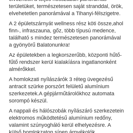
területüket, természetesen saját stranddal, örök,
elvehetetlen panorámával a Tihanyi-félszigetre.
A 2 épületszárnyát wellness rész köti össze,ahol
finn-, infraszauna, gőz, több típusú medence,
található s mindez természetesen panorámával
a gyönyörű Balatonunkra!
Az épületekben a legkorszerűbb, központi hűtő-
fűtő rendszer kerül kialakíásra ingatlanonként
almérőkkel.
A homlokzati nyílászárók 3 réteg üvegezésű
antracit szürke porszórt felületű alumínium
szerkezetek.A gépjárműtárolókhoz automata
sorompó készül.
A nappali és hálószobák nyílászáró szerkezetein
elektromos működtetésű alumínium redőny,
valamint szúnyogháló kerül elhelyezésre. A
külső homlokzaton sínen árnyékolók.