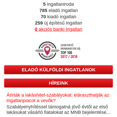
5
ingatlaniroda
785
eladó ingatlan
70
kiadó ingatlan
259
új építésű ingatlan
0
akciós banki ingatlan
ELADÓ KÜLFÖLDI INGATLANOK
HÍREINK
Átírták a lakáshitel-szabályokat: eláraszthatják az
ingatlanpiacot a vevők?
Szabályenyhítéssel támogatná jövő évtől az első
lakásukat vásárló fiatalokat az MNB bejelentése...