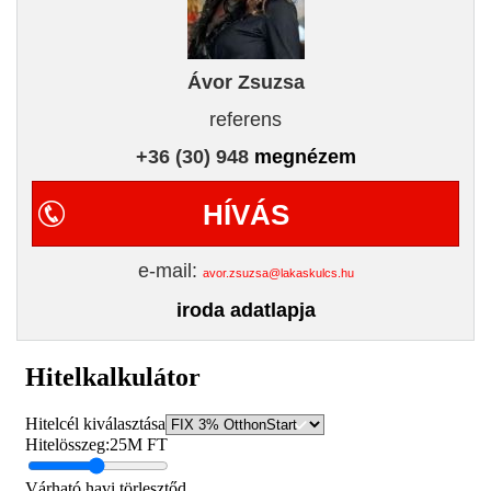
Ávor Zsuzsa
referens
+36 (30) 948
megnézem
HÍVÁS
e-mail:
avor.zsuzsa@lakaskulcs.hu
iroda adatlapja