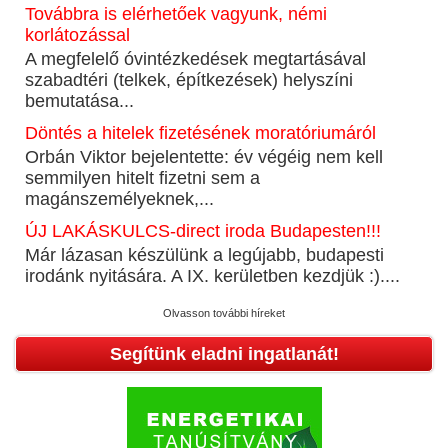
Továbbra is elérhetőek vagyunk, némi
korlátozással
A megfelelő óvintézkedések megtartásával
szabadtéri (telkek, építkezések) helyszíni
bemutatása...
Döntés a hitelek fizetésének moratóriumáról
Orbán Viktor bejelentette: év végéig nem kell
semmilyen hitelt fizetni sem a
magánszemélyeknek,...
ÚJ LAKÁSKULCS-direct iroda Budapesten!!!
Már lázasan készülünk a legújabb, budapesti
irodánk nyitására. A IX. kerületben kezdjük :)....
Olvasson további híreket
Segítünk eladni ingatlanát!