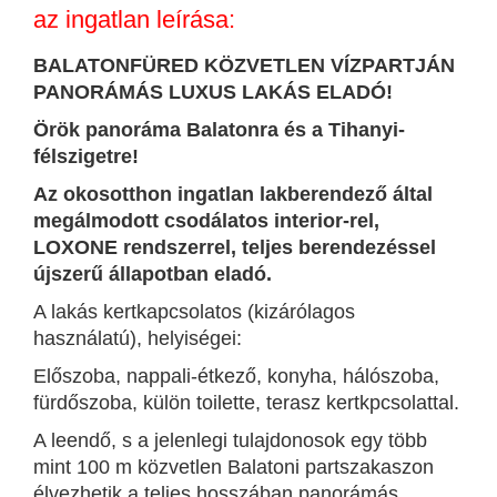
az ingatlan leírása:
BALATONFÜRED KÖZVETLEN VÍZPARTJÁN
PANORÁMÁS LUXUS LAKÁS ELADÓ!
Örök panoráma Balatonra és a Tihanyi-
félszigetre!
Az okosotthon ingatlan lakberendező által
megálmodott csodálatos interior-rel,
LOXONE rendszerrel, teljes berendezéssel
újszerű állapotban eladó.
A lakás kertkapcsolatos (kizárólagos
használatú), helyiségei:
Előszoba, nappali-étkező, konyha, hálószoba,
fürdőszoba, külön toilette, terasz kertkpcsolattal.
A leendő, s a jelenlegi tulajdonosok egy több
mint 100 m közvetlen Balatoni partszakaszon
élvezhetik a teljes hosszában panorámás