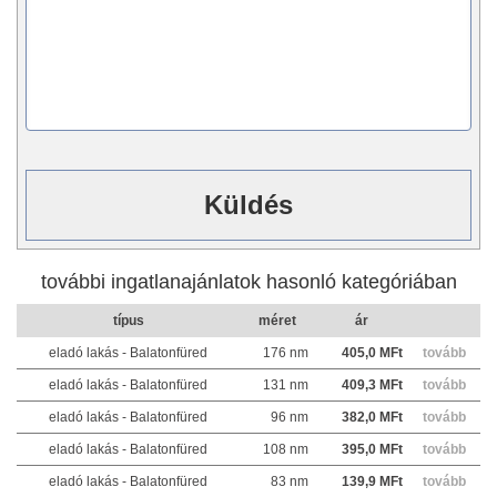
további ingatlanajánlatok hasonló kategóriában
típus
méret
ár
eladó lakás - Balatonfüred
176 nm
405,0 MFt
tovább
eladó lakás - Balatonfüred
131 nm
409,3 MFt
tovább
eladó lakás - Balatonfüred
96 nm
382,0 MFt
tovább
eladó lakás - Balatonfüred
108 nm
395,0 MFt
tovább
eladó lakás - Balatonfüred
83 nm
139,9 MFt
tovább